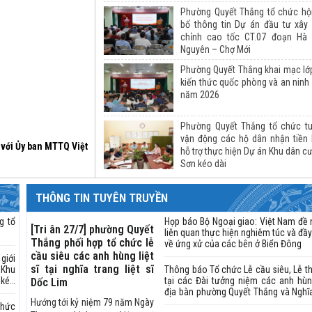
Phường Quyết Thắng tổ chức hộ
bố thông tin Dự án đầu tư xây
chỉnh cao tốc CT.07 đoạn Hà 
Nguyên – Chợ Mới
Phường Quyết Thắng khai mạc lớ
kiến thức quốc phòng và an ninh 
năm 2026
Phường Quyết Thắng tổ chức tu
vận động các hộ dân nhận tiền 
 dựng hoàn chỉnh cao
hỗ trợ thực hiện Dự án Khu dân c
Sơn kéo dài
THÔNG TIN TUYÊN TRUYỀN
g tổ
Họp báo Bộ Ngoại giao: Việt Nam đề 
[Tri ân 27/7] phường Quyết
liên quan thực hiện nghiêm túc và đầ
Thắng phối hợp tổ chức lễ
về ứng xử của các bên ở Biển Đông
cầu siêu các anh hùng liệt
iới
sĩ tại nghĩa trang liệt sĩ
 Khu
Thông báo Tổ chức Lễ cầu siêu, Lễ th
 kéo
tại các Đài tưởng niệm các anh hùng 
Dốc Lim
địa bàn phường Quyết Thắng và Nghĩa 
Hướng tới kỷ niệm 79 năm Ngày
Dốc Lim nhân dịp kỷ niệm 79 năm Ngày thương
chức