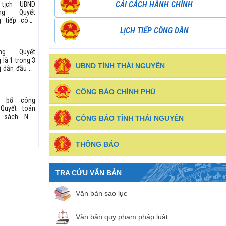
CẢI CÁCH HÀNH CHÍNH
tịch UBND
doanh
ờng Quyết
g tiếp công
ịnh kỳ tháng
LỊCH TIẾP CÔNG DÂN
26
ờng Quyết
 là 1 trong 3
UBND TỈNH THÁI NGUYÊN
ị dẫn đầu về
số Cải cách
 chính năm
CÔNG BÁO CHÍNH PHỦ
g bố công
 Quyết toán
 sách Nhà
CÔNG BÁO TỈNH THÁI NGUYÊN
 năm 2025
THÔNG BÁO
TRA CỨU VĂN BẢN
Văn bản sao lục
Văn bản quy phạm pháp luật