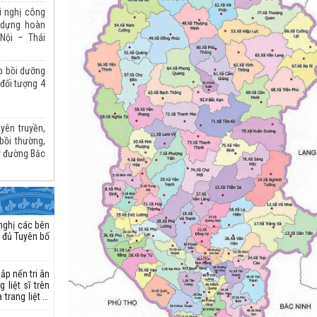
i nghị công
 dựng hoàn
Nội – Thái
p bồi dưỡng
đối tượng 4
yên truyền,
bồi thường,
ư đường Bắc
nghị các bên
y đủ Tuyên bố
ắp nến tri ân
liệt sĩ trên
trang liệt sĩ