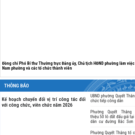
Phường Quyết Thắng tổ chức hội nghị công bố thông tin Dự án đầu tư xây
tốc CT.07 đoạn Hà Nội – Thái Nguyên – Chợ Mới
THÔNG BÁO
UBND phường Quyết Thắn
Kế hoạch chuyển đổi vị trí công tác đối
chức tiếp công dân
với công chức, viên chức năm 2026
Phường Quyết Thắng g
thiệu 50 lô đất đấu giá tại
dân cư đường Bắc Sơn
dài
Phường Quyết Thắng tổ 