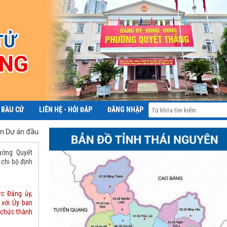
 BẦU CỬ
LIÊN HỆ - HỎI ĐÁP
ĐĂNG NHẬP
ầu tư xây dựng hoàn chỉnh cao tốc CT.07 đoạn Hà Nội – Thái Nguyên –
ường Quyết
 chi bộ định
ực Đảng ủy,
 với Ủy ban
 chức thành