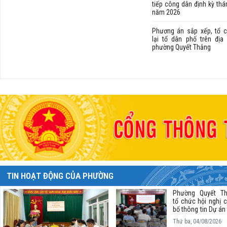
tiếp công dân định kỳ thá
năm 2026
Phương án sắp xếp, tổ 
lại tổ dân phố trên địa
phường Quyết Thắng
TIN HOẠT ĐỘNG CỦA PHƯỜNG
Phường Quyết T
tổ chức hội nghị 
bố thông tin Dự án
tư xây dựng h
Thứ ba, 04/08/2026
chỉnh cao tốc C