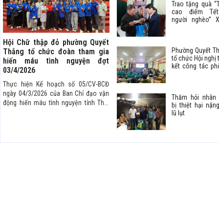
Trao tặng quà “
cao điểm Tết
người nghèo” 
Bính Ngọ năm 
cho các hộ ng
Hội Chữ thập đỏ phường Quyết
hộ cận nghèo 
Phường Quyết T
địa bàn phường
Thắng tổ chức đoàn tham gia
tổ chức Hội nghị 
hiến máu tình nguyện đợt
kết công tác ph
03/4/2026
chống, khắc p
hậu quả cơn bã
Thực hiện Kế hoạch số 05/CV-BCĐ
11 (MATMO)
ngày 04/3/2026 của Ban Chỉ đạo vận
Thăm hỏi nhân
động hiến máu tình nguyện tỉnh Thái
bị thiệt hại nặn
Nguyên về việc tổ chức các hoạt động
lũ lụt
hưởng ứng “Ngày toàn dân hiến máu
tình nguyện - 07/4” và phát động
“Chiến dịch những giọt máu hồng - Hè
2026”, ngày 03/4/2026, Hội Chữ thập
đỏ phường Quyết Thắng đã tổ chức
đoàn tham gia hiến máu tình nguyện.