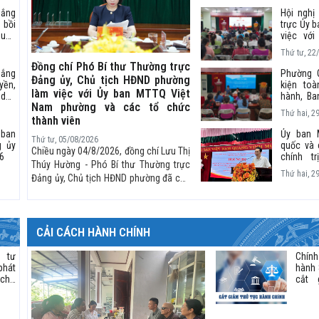
Thái
Dốc Lim
hắng
Hội nghị
bồi
trực Ủy 
quốc
việc với
 đối
Công tác
Thứ tư, 22
các Chi
Đồng chí Phó Bí thư Thường trực
đoàn thể
hắng
Phường 
Đảng ủy, Chủ tịch HĐND phường
yền,
kiện to
làm việc với Ủy ban MTTQ Việt
 dân
hành, Ba
Nam phường và các tổ chức
ờng,
và bầu C
Thứ hai, 2
ự án
Liên h
thành viên
 Bắc
phường
ban
Ủy ban 
Thứ tư, 05/08/2026
2025–20
g ủy
quốc và 
Chiều ngày 04/8/2026, đồng chí Lưu Thị
6
chính t
Thúy Hường - Phó Bí thư Thường trực
phường 
Thứ hai, 2
Đảng ủy, Chủ tịch HĐND phường đã chủ
tổ chức 
kết công
trì buổi làm việc với Ủy ban MTTQ Việt
đầu năm 
Nam phường và các tổ chức thành viên
nhằm đánh giá kết quả hoạt động 6
CẢI CÁCH HÀNH CHÍNH
tháng đầu năm, triển khai nhiệm vụ 6
tháng cuối năm 2026.
 tư
Chín
phát
hành 
 cho
cắt 
trên
cấp, 
ờng
thủ
chính, điều