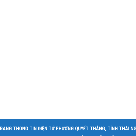
RANG THÔNG TIN ĐIỆN TỬ PHƯỜNG QUYẾT THẮNG, TỈNH THÁI N