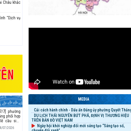
ai Châu khắc
ình "Dịch vụ
MEDIA
Cải cách hành chính - Dấu ấn Đảng ủy phường Quyết Thắn
27/7] phường
DU LỊCH THÁI NGUYÊN BỨT PHÁ, ĐỊNH VỊ THƯƠNG HIỆU
ắng phối hợp
TRÊN BẢN ĐỒ VIỆT NAM
lễ cầu siêu
hùng liệt sĩ
Ngày hội khởi nghiệp đổi mới sáng tạo “Sáng tạo số,
24/07/2026
 trang liệt sĩ
chuyển đổi xanh”