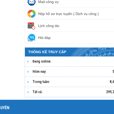
Mail công vụ
Nộp hồ sơ trực tuyến ( Dịch vụ công )
Lịch công tác
Hỏi đáp
THỐNG KÊ TRUY CẬP
Đang online:
Hôm nay:
Trong tuần:
8,
Tất cả:
299,
GUYÊN