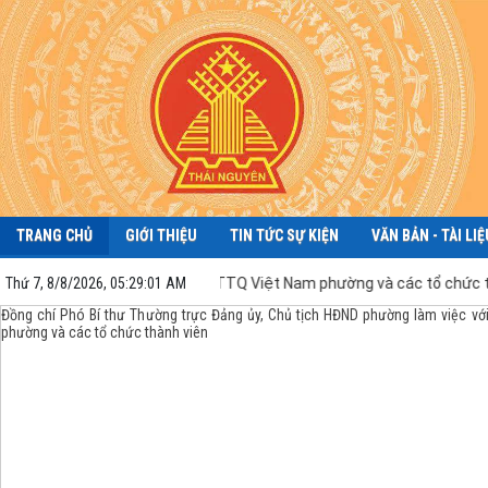
TRANG CHỦ
GIỚI THIỆU
TIN TỨC SỰ KIỆN
VĂN BẢN - TÀI LIỆ
làm việc với Ủy ban MTTQ Việt Nam phường và các tổ chức thành viên
Thứ 7, 8/8/2026, 05:29:02 AM
Phường Quyết Thắng tổ chức hội nghị công bố thông tin Dự án đầu tư xây d
CT.07 đoạn Hà Nội – Thái Nguyên – Chợ Mới