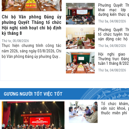
đoạn Hà Nội – 
Phường Quyết T
Nguyên – Chợ Mới
khai mạc lớp 
dưỡng kiến thức 
Chi bộ Văn phòng Đảng ủy
phòng và an ninh
Thứ ba, 04/08/2026
phường Quyết Thắng tổ chức
tượng 4 năm 2026
Hội nghị sinh hoạt chi bộ định
Phường Quyết T
kỳ tháng 8
tổ chức tuyên tru
vận động các hộ
Thứ tư, 05/08/2026
nhận tiền bồi thư
Thực hiện chương trình công tác
Thứ ba, 04/08/2026
hỗ trợ thực hiện D
năm 2026, sáng ngày 03/8/2026, Chi
Khu dân cư đường
Hội nghị giao 
bộ Văn phòng Đảng ủy phường Quyết
Sơn kéo dài
Thường trực Đản
Thắng đã tổ chức Hội nghị sinh hoạt
tuần 1 tháng 8/202
chi bộ định kỳ tháng 8 nhằm đánh giá
Thứ ba, 04/08/2026
kết quả thực hiện nhiệm vụ tháng 7
và triển khai phương hướng công tác
thời gian tới.
GƯƠNG NGƯỜI TỐT VIỆC TỐT
Tổ chức khám,
vấn sức khoẻ, 
thuốc miễn phí
người cao tuổi 
địa bàn phư
Quyết Thắng