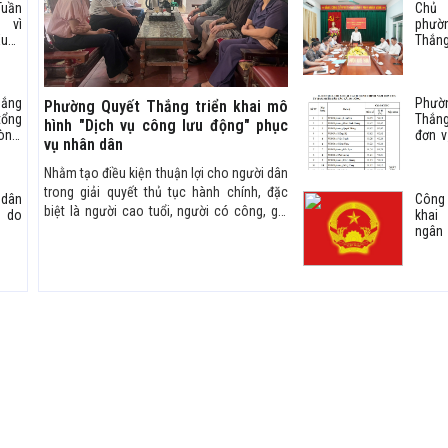
Tuần
Chủ 
kinh 
 vì
phư
Xuân
Thắn
2026
dân đ
hèo,
4/20
trên
hắng
Phư
Phường Quyết Thắng triển khai mô
tổng
Thắng
hình "Dịch vụ công lưu động" phục
òng,
đơn v
vụ nhân dân
hục
Chỉ 
o số
hành
Nhằm tạo điều kiện thuận lợi cho người dân
2025
trong giải quyết thủ tục hành chính, đặc
 dân
Côn
biệt là người cao tuổi, người có công, gia
g do
khai
đình chính sách, người khuyết tật và các
ngân
nước
đối tượng yếu thế, UBND phường Quyết
Thắng triển khai mô hình "Dịch vụ công lưu
động" trên địa bàn phường từ ngày
06/7/2026.