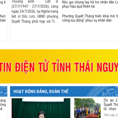
binh liệt sĩ (27/7/1947 - 27/7/2026)
Thương binh - Liệt sĩ
ng 6
Kêu gọi chung tay hỗ trợ nhân dân L
(27/7/1947 - 27/7/2026), sáng
phục hậu quả thiên tai
ngày 24/7/2026, tại Nghĩa trang
chức
Phường Quyết Thắng triển khai mô h
liệt sĩ Dốc Lim, UBND phường
 bàn
công lưu động" phục vụ nhân dân
Quyết Thắng phối hợp với Tỉnh
đoàn Thái Nguyên và Bộ CHQS
tỉnh long trọng tổ chức Lễ cầu
siêu các Anh hùng liệt sĩ.
HOẠT ĐỘNG ĐẢNG, ĐOÀN THỂ
hắng
[Tri ân 
công
Quyết Th
 đầu
tổ chức 
oàn
các anh 
Thứ sáu, 
T.07
tại nghĩa