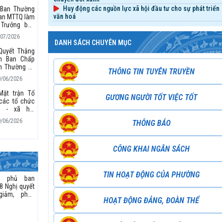
Huy động các nguồn lực xã hội đầu tư cho sự phát triển
 Ban Thường
văn hoá
ban MTTQ làm
 Trưởng ban
 Mặt trận và
/07/2026
 hội trưởng
DANH SÁCH CHUYÊN MỤC
Quyết Thắng
àn Ban Chấp
n Thường vụ
THÔNG TIN TUYÊN TRUYỀN
hủ tịch Hội
9/06/2026
iệp Phụ nữ
 nhiệm kỳ
Mặt trận Tổ
GƯƠNG NGƯỜI TỐT VIỆC TỐT
30
các tổ chức
rị - xã hội
Quyết Thắng
9/06/2026
THÔNG BÁO
Hội nghị sơ
 tác 6 tháng
2026
CÔNG KHAI NGÂN SÁCH
TIN HOẠT ĐỘNG CỦA PHƯỜNG
h phủ ban
8 Nghị quyết
giảm, phân
HOẠT ĐỘNG ĐẢNG, ĐOÀN THỂ
đơn giản hóa
 tục hành
 kiện