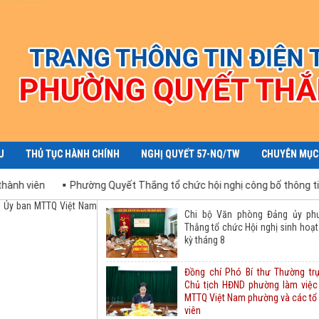
U
THỦ TỤC HÀNH CHÍNH
NGHỊ QUYẾT 57-NQ/TW
CHUYÊN MỤC
Phường Quyết Thắng tổ chức hội nghị công bố thông tin Dự án đ
ựng hoàn chỉnh cao tốc
Chi bộ Văn phòng Đảng ủy ph
Thắng tổ chức Hội nghị sinh hoạt
kỳ tháng 8
Đồng chí Phó Bí thư Thường tr
Chủ tịch HĐND phường làm việc
MTTQ Việt Nam phường và các tổ
viên