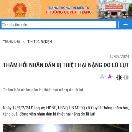
TRANG CHỦ
TIN TỨC SỰ KIỆN
12/09/2024
THĂM HỎI NHÂN DÂN BỊ THIỆT HẠI NẶNG DO LŨ LỤT
Thăm hỏi nhân dân bị thiệt hại nặng do lũ lụt
Ngày 12/9/2/24 Đảng ủy, HĐND, UBND, UB MTTQ xã Quyết Thắng thăm hỏi,
tặng quà, động viên nhân dân bị thiệt hại nặng do lũ lụt!