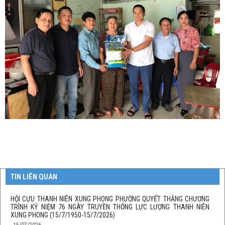
TIN LIÊN QUAN
HỘI CỰU THANH NIÊN XUNG PHONG PHƯỜNG QUYẾT THẮNG CHƯƠNG
TRÌNH KỶ NIỆM 76 NGÀY TRUYỀN THỐNG LỰC LƯỢNG THANH NIÊN
XUNG PHONG (15/7/1950-15/7/2026)