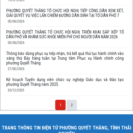
15/07/2026
PHƯỜNG QUYẾT THẮNG TỔ CHỨC HỘI NGHỊ TIẾP CÔNG DÂN XEM XÉT,
GIẢI QUYẾT VỤ VIỆC LẤN CHIẾM ĐƯỜNG DÂN SINH TẠI TỔ DÂN PHỐ 7
05/06/2026
PHƯỜNG QUYẾT THẮNG TỔ CHỨC HỘI NGHỊ TRIỂN KHAI SẮP XẾP TỔ
DÂN PHỐ VÀ KHÁM SỨC KHỎE MIỄN PHÍ CHO NGƯỜI DÂN NĂM 2026
05/06/2026
Thông báo dừng phục vụ tiếp nhận, trả kết quả thủ tục hành chính vào
sáng thứ Bảy hàng tuần tại Trung tâm Phục vụ Hành chính công
phường Quyết Thắng
27/05/2026
Kế hoạch Tuyển dụng viên chức sự nghiệp Giáo dục và Đào tạo
phường Quyết Thắng năm 2025
30/12/2025
1
2
TRANG THÔNG TIN ĐIỆN TỬ PHƯỜNG QUYẾT THẮNG, TỈNH THÁI