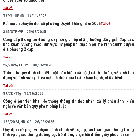
chuyển đổi số quốc gia
Tải về
78/KH-UBND
04/11/2025
Kế hoạch chuyển đổi số phường Quyết Thắng năm 2026
Tải về
315/STP-VP
25/07/2025
Cung cấp thông tin đường dây nóng , tiếp nhận, hướng dẫn, giải đáp các
khó khăn, vướng mắc lĩnh vực Tư pháp khi thực hiện mô hình chính quyền
địa phương 2 cấp
Tải về
25/2025/TT-BYT
30/06/2025
Thông tư quy định chi tiết Luật bảo hiểm xã hội,Luật An toàn, vệ sinh lao
động về lĩnh vực y tế và một số điều của Luật khám bệnh, chữa bệnh
Tải về
89/CĐ-TTg
16/06/2025
Công điện triển khai Hệ thống thông tin tiếp nhận, xử lý phản ánh, kiến
nghị về văn bản quy phạm pháp luật
Tải về
168/2024/NĐ-CP
26/03/2025
Quy định xử phạt vi phạm hành chính về trật tự, an toàn giao thông trong
lĩnh vực giao thông đường bộ; trừ điểm, phục hồi điểm giấy phép lái xe