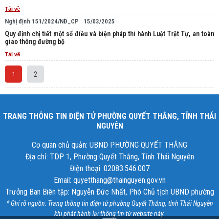
Tải về
Nghị định 151/2024/NĐ_CP
15/03/2025
Quy định chị tiết một số điều và biện pháp thi hành Luật Trật Tự, an toàn
giao thông đường bộ
Tải về
2
1
TRANG THÔNG TIN ĐIỆN TỬ PHƯỜNG QUYẾT THẮNG, TỈNH THÁI
NGUYÊN
Cơ quan chủ quản: UBND PHƯỜNG QUYẾT THẮNG
Địa chỉ: TDP 1, Phường Quyết Thắng, Tỉnh Thái Nguyên
Điện thoại: 02083.546.007
Email: quyetthang@thainguyen.gov.vn
Trưởng Ban Biên tập: Nguyễn Đức Nhất, Phó Chủ tịch UBND phường
* Ghi rõ nguồn: Trang thông tin điện tử phường Quyết Thắng, tỉnh Thái Nguyên
khi phát hành lại thông tin từ website này.