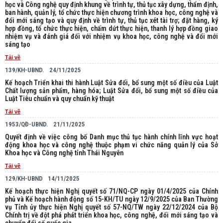
học và Công nghệ quy định khung về trình tự, thủ tục xây dựng, thẩm định,
ban hành, quản lý, tổ chức thực hiện chương trình khoa học, công nghệ và
đổi mới sáng tạo và quy định về trình tự, thủ tục xét tài trợ; đặt hàng, ký
hợp đồng, tổ chức thực hiện, chấm dứt thực hiện, thanh lý hợp đồng giao
nhiệm vụ và đánh giá đối với nhiệm vụ khoa học, công nghệ và đổi mới
sáng tạo
Tải về
139/KH-UBND.
24/11/2025
Kế hoạch Triển khai thi hành Luật Sửa đổi, bổ sung một số điều của Luật
Chất lượng sản phẩm, hàng hóa; Luật Sửa đổi, bổ sung một số điều của
Luật Tiêu chuẩn và quy chuẩn kỹ thuật
Tải về
1953/QĐ-UBND.
21/11/2025
Quyết định về việc công bố Danh mục thủ tục hành chính lĩnh vực hoạt
động khoa học và công nghệ thuộc phạm vi chức năng quản lý của Sở
Khoa học và Công nghệ tỉnh Thái Nguyên
Tải về
129/KH-UBND
14/11/2025
Kế hoạch thực hiện Nghị quyết số 71/NQ-CP ngày 01/4/2025 của Chính
phủ và Kế hoạch hành động số 15-KH/TU ngày 12/9/2025 của Ban Thường
vụ Tỉnh ủy thực hiện Nghị quyết số 57-NQ/TW ngày 22/12/2024 của Bộ
Chính trị về đột phá phát triển khoa học, công nghệ, đổi mới sáng tạo và