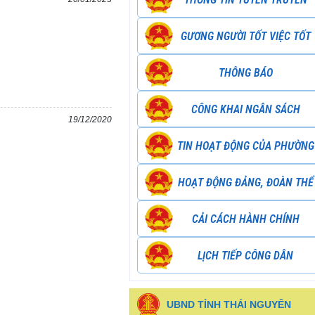
GƯƠNG NGƯỜI TỐT VIỆC TỐT
THÔNG BÁO
CÔNG KHAI NGÂN SÁCH
19/12/2020
TIN HOẠT ĐỘNG CỦA PHƯỜNG
HOẠT ĐỘNG ĐẢNG, ĐOÀN THỂ
CẢI CÁCH HÀNH CHÍNH
LỊCH TIẾP CÔNG DÂN
UBND TỈNH THÁI NGUYÊN