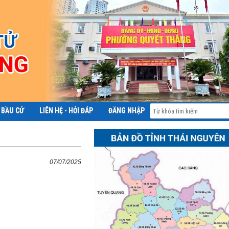
 BẦU CỬ
LIÊN HỆ - HỎI ĐÁP
ĐĂNG NHẬP
ĐỀ ÁN 06
07/07/2025