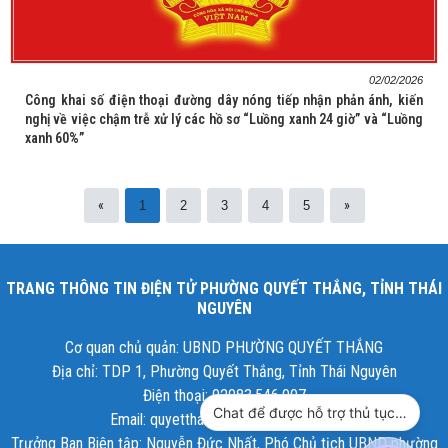
02/02/2026
Công khai số điện thoại đường dây nóng tiếp nhận phản ánh, kiến
nghị về việc chậm trễ xử lý các hồ sơ “Luồng xanh 24 giờ” và “Luồng
xanh 60%”
«
»
1
2
3
4
5
TRANG THÔNG TIN ĐIỆN TỬ PHƯỜNG QUYẾT THẮNG, TỈNH THÁI
NGUYÊN
Cơ quan chủ quản: UBND PHƯỜNG QUYẾT THẮNG
Địa chỉ: TDP 1, Phường Quyết Thắng, Tỉnh Thái Nguyên
Điện thoại: 02083.546.007
Chat để được hỗ trợ thủ tục hành chính công
Email: quyetthang@thainguyen.gov.vn
Trưởng Ban Biên tập: Nguyễn Đức Nhất, Phó Chủ tịch UBND phường