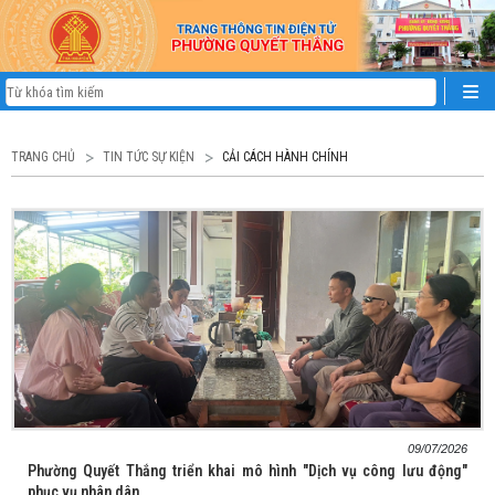
TRANG CHỦ
TIN TỨC SỰ KIỆN
CẢI CÁCH HÀNH CHÍNH
09/07/2026
Phường Quyết Thắng triển khai mô hình "Dịch vụ công lưu động"
phục vụ nhân dân