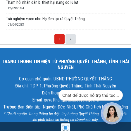
Thăm hỏi nhân dân bị thiệt hại nặng do lũ lụt
12/09/2024
Trải nghiệm vườn nho Hạ đen tại xã Quyết Thắng
01/04/2023
1
2
TRANG THÔNG TIN ĐIỆN TỬ PHƯỜNG QUYẾT THẮNG, TỈNH THÁI
NGUYÊN
Cơ quan chủ quản: UBND PHƯỜNG QUYẾT THẮNG
Địa chỉ: TDP 1, Phường Quyết Thắng, Tỉnh Thái Nguyên
Điện thoại: 02083.546.007
Chat để được hỗ trợ thủ tục hành chính công
Email: quyetthang@thainguyen.gov.vn
Trưởng Ban Biên tập: Nguyễn Đức Nhất, Phó Chủ tịch UBND phường
* Ghi rõ nguồn: Trang thông tin điện tử phường Quyết Thắng, tỉnh Thái Nguyên
khi phát hành lại thông tin từ website này.