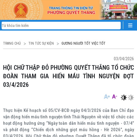
TRANG CHỦ
TIN TỨC SỰ KIỆN
GƯƠNG NGƯỜI TỐT VIỆC TỐT
03/04/2026
HỘI CHỮ THẬP ĐỎ PHƯỜNG QUYẾT THẮNG TỔ CHỨC
ĐOÀN THAM GIA HIẾN MÁU TÌNH NGUYỆN ĐỢT
03/4/2026
Thực hiện Kế hoạch số 05/CV-BCĐ ngày 04/3/2026 của Ban Chỉ đạo
vận động hiến máu tình nguyện tỉnh Thái Nguyên về việc tổ chức các
hoạt động hưởng ứng “Ngày toàn dân hiến máu tình nguyện - 07/4”
và phát động “Chiến dịch những giọt máu hồng - Hè 2026”, ngày
03/4/2026, Hội Chữ thập đỏ phường Quyết Thắng đã tổ chức đoàn