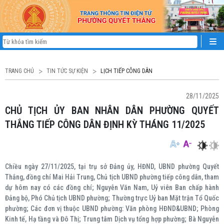
TRANG CHỦ
TIN TỨC SỰ KIỆN
LỊCH TIẾP CÔNG DÂN
28/11/2025
CHỦ TỊCH ỦY BAN NHÂN DÂN PHƯỜNG QUYẾT
THẮNG TIẾP CÔNG DÂN ĐỊNH KỲ THÁNG 11/2025
Chiều ngày 27/11/2025, tại trụ sở Đảng ủy, HĐND, UBND phường Quyết
Thắng, đồng chí Mai Hải Trung, Chủ tịch UBND phường tiếp công dân, tham
dự hôm nay có các đồng chí; Nguyễn Văn Nam, Uỷ viên Ban chấp hành
Đảng bộ, Phó Chủ tịch UBND phường; Thường trực Uỷ ban Mặt trận Tổ Quốc
phường; Các đơn vị thuộc UBND phường: Văn phòng HĐND&UBND; Phòng
Kinh tế, Hạ tầng và Đô Thị; Trung tâm Dịch vụ tổng hợp phường; Bà Nguyễn