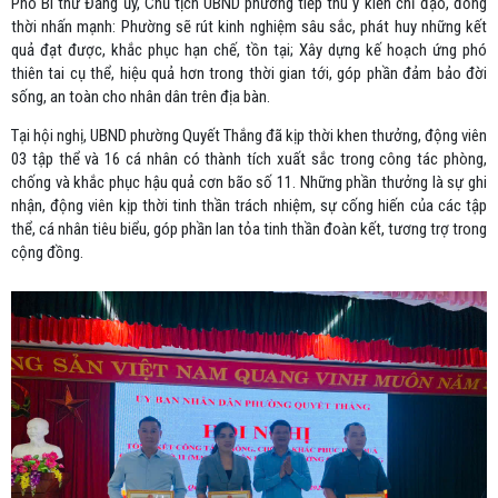
Phó Bí thư Đảng ủy, Chủ tịch UBND phường tiếp thu ý kiến chỉ đạo, đồng
thời nhấn mạnh: Phường sẽ rút kinh nghiệm sâu sắc, phát huy những kết
quả đạt được, khắc phục hạn chế, tồn tại; Xây dựng kế hoạch ứng phó
thiên tai cụ thể, hiệu quả hơn trong thời gian tới, góp phần đảm bảo đời
sống, an toàn cho nhân dân trên địa bàn.
Tại hội nghị, UBND phường Quyết Thắng đã kịp thời khen thưởng, động viên
03 tập thể và 16 cá nhân có thành tích xuất sắc trong công tác phòng,
chống và khắc phục hậu quả cơn bão số 11. Những phần thưởng là sự ghi
nhận, động viên kịp thời tinh thần trách nhiệm, sự cống hiến của các tập
thể, cá nhân tiêu biểu, góp phần lan tỏa tinh thần đoàn kết, tương trợ trong
cộng đồng.