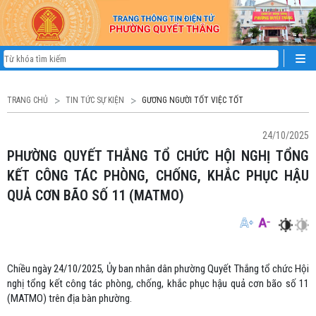
TRANG CHỦ
TIN TỨC SỰ KIỆN
GƯƠNG NGƯỜI TỐT VIỆC TỐT
24/10/2025
PHƯỜNG QUYẾT THẮNG TỔ CHỨC HỘI NGHỊ TỔNG
KẾT CÔNG TÁC PHÒNG, CHỐNG, KHẮC PHỤC HẬU
QUẢ CƠN BÃO SỐ 11 (MATMO)
Chiều ngày 24/10/2025, Ủy ban nhân dân phường Quyết Thắng tổ chức Hội
nghị tổng kết công tác phòng, chống, khắc phục hậu quả cơn bão số 11
(MATMO) trên địa bàn phường.