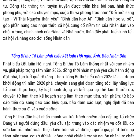
tư. Công tác thông tin, tuyên truyền được triển khai bài bản, hình thức
phong phú, với các chuyên mục, cuộc thi và phong trào như: “Đổi mới sáng
tạo - Vì Thái Nguyên thân yêu”, “Bình dân học AI”, “Bình dân học vụ số”,
góp phần nâng cao nhận thức xã hội, củng cố niềm tin của Nhân dân vào
chủ trương, chính sách của Đảng và Nhà nước, thúc đẩy phát triển kinh tế -
xã hội và nâng cao đời sống Nhân dân.
Tổng Bí thư Tô Lâm phát biểu kết luận Hội nghị. Ảnh: Báo Nhân Dân
Phát biểu kết luận Hội nghị, Tổng Bí thư Tô Lâm thống nhất với các nhiệm
vụ, giải pháp trọng tâm năm 2026, đồng thời nhấn mạnh yêu cầu hành động
đột phá, tạo kết quả rõ ràng. Theo Tổng Bí thư, nếu năm 2025 là giai đoạn
khởi động thì năm 2026 phải chuyển sang giai đoạn tăng tốc, lấy năng lực
tổ chức thực hiện, kỷ luật hành động và kết quả cụ thể làm thước đo;
chuyển từ làm theo kế hoạch sang làm theo mục tiêu, sản phẩm; từ báo
cáo tiến độ sang báo cáo hiệu quả, bảo đảm các luật, nghị định đã ban
hành thực sự đi vào cuộc sống.
Tổng Bí thư đặc biệt nhấn mạnh vai trò, trách nhiệm của cấp ủy, tổ chức
Đảng và người đứng đầu; yêu cầu tập trung vào các nhiệm vụ cốt lõi, có
sức lan tỏa như hoàn thiện kiến trúc số và dữ liệu quốc gia, phát triển hạ
tầng, nền tảng, cơ sở dữ liệu, công nghệ chiến lược và nguồn nhân lực chất