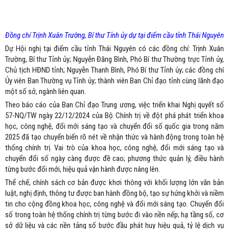
Đồng chí Trịnh Xuân Trường, Bí thư Tỉnh ủy dự tại điểm cầu tỉnh Thái Nguyên
Dự Hội nghị tại điểm cầu tỉnh Thái Nguyên có các đồng chí: Trịnh Xuân
Trường, Bí thư Tỉnh ủy; Nguyễn Đăng Bình, Phó Bí thư Thường trực Tỉnh ủy,
Chủ tịch HĐND tỉnh; Nguyễn Thanh Bình, Phó Bí thư Tỉnh ủy; các đồng chí
Ủy viên Ban Thường vụ Tỉnh ủy; thành viên Ban Chỉ đạo tỉnh cùng lãnh đạo
một số sở, ngành liên quan.
Theo báo cáo của Ban Chỉ đạo Trung ương, việc triển khai Nghị quyết số
57-NQ/TW ngày 22/12/2024 của Bộ Chính trị về đột phá phát triển khoa
học, công nghệ, đổi mới sáng tạo và chuyển đổi số quốc gia trong năm
2025 đã tạo chuyển biến rõ nét về nhận thức và hành động trong toàn hệ
thống chính trị. Vai trò của khoa học, công nghệ, đổi mới sáng tạo và
chuyển đổi số ngày càng được đề cao; phương thức quản lý, điều hành
từng bước đổi mới, hiệu quả vận hành được nâng lên.
Thể chế, chính sách cơ bản được khơi thông với khối lượng lớn văn bản
luật, nghị định, thông tư được ban hành đồng bộ, tạo sự hứng khởi và niềm
tin cho cộng đồng khoa học, công nghệ và đổi mới sáng tạo. Chuyển đổi
số trong toàn hệ thống chính trị từng bước đi vào nền nếp; hạ tầng số, cơ
sở dữ liệu và các nền tảng số bước đầu phát huy hiệu quả, tỷ lệ dịch vụ