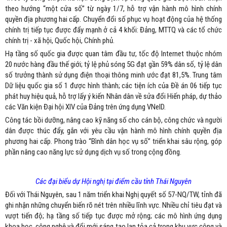
theo hướng “một cửa số” từ ngày 1/7, hỗ trợ vận hành mô hình chính
quyền địa phương hai cấp. Chuyển đổi số phục vụ hoạt động của hệ thống
chính trị tiếp tục được đẩy mạnh ở cả 4 khối: Đảng, MTTQ và các tổ chức
chính trị - xã hội, Quốc hội, Chính phủ.
Hạ tầng số quốc gia được quan tâm đầu tư, tốc độ Internet thuộc nhóm
20 nước hàng đầu thế giới; tỷ lệ phủ sóng 5G đạt gần 59% dân số, tỷ lệ dân
số trưởng thành sử dụng điện thoại thông minh ước đạt 81,5%. Trung tâm
Dữ liệu quốc gia số 1 được hình thành; các tiện ích của Đề án 06 tiếp tục
phát huy hiệu quả, hỗ trợ lấy ý kiến Nhân dân về sửa đổi Hiến pháp, dự thảo
các Văn kiện Đại hội XIV của Đảng trên ứng dụng VNeID.
Công tác bồi dưỡng, nâng cao kỹ năng số cho cán bộ, công chức và người
dân được thúc đẩy, gắn với yêu cầu vận hành mô hình chính quyền địa
phương hai cấp. Phong trào “Bình dân học vụ số” triển khai sâu rộng, góp
phần nâng cao năng lực sử dụng dịch vụ số trong cộng đồng.
Các đại biểu dự Hội nghị tại điểm cầu tỉnh Thái Nguyên
Đối với Thái Nguyên, sau 1 năm triển khai Nghị quyết số 57-NQ/TW, tỉnh đã
ghi nhận những chuyển biến rõ nét trên nhiều lĩnh vực. Nhiều chỉ tiêu đạt và
vượt tiến độ; hạ tầng số tiếp tục được mở rộng; các mô hình ứng dụng
khoa học, công nghệ và đổi mới sáng tạo lan tỏa cả trong khu vực công và