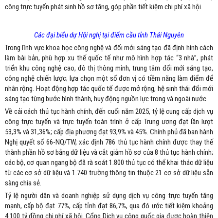
công trực tuyến phát sinh hồ sơ tăng, góp phần tiết kiệm chi phí xã hội.
Các đại biểu dự Hội nghị tại điểm cầu tỉnh Thái Nguyên
Trong lĩnh vực khoa học công nghệ và đổi mới sáng tạo đã định hình cách
làm bài bản, phù hợp xu thế quốc tế như mô hình hợp tác “3 nhà”, phát
triển khu công nghệ cao, đô thị thông minh, trung tâm đổi mới sáng tạo,
công nghệ chiến lược; lựa chọn một số đơn vị có tiềm năng làm điểm để
nhân rộng. Hoạt động hợp tác quốc tế được mở rộng, hệ sinh thái đổi mới
sáng tạo từng bước hình thành, huy động nguồn lực trong và ngoài nước.
Về cải cách thủ tục hành chính, đến cuối năm 2025, tỷ lệ cung cấp dịch vụ
công trực tuyến và trực tuyến toàn trình ở cấp Trung ương đạt lần lượt
53,3% và 31,36%; cấp địa phương đạt 93,9% và 45%. Chính phủ đã ban hành
Nghị quyết số 66-NQ/TW, xác định 786 thủ tục hành chính được thay thế
thành phần hồ sơ bằng dữ liệu và cắt giảm hồ sơ của 8 thủ tục hành chính;
các bộ, cơ quan ngang bộ đã rà soát 1.800 thủ tục có thể khai thác dữ liệu
từ các cơ sở dữ liệu và 1.740 trường thông tin thuộc 21 cơ sở dữ liệu sẵn
sàng chia sẻ.
Tỷ lệ người dân và doanh nghiệp sử dụng dịch vụ công trực tuyến tăng
mạnh, cấp bộ đạt 77%, cấp tỉnh đạt 86,7%, qua đó ước tiết kiệm khoảng
4.100 tỷ đồng chi phí xã hội. Cổng Dịch vụ công quốc gia được hoàn thiện