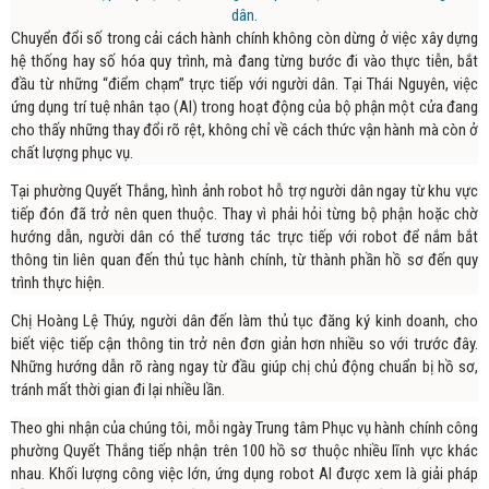
dân.
Chuyển đổi số trong cải cách hành chính không còn dừng ở việc xây dựng
hệ thống hay số hóa quy trình, mà đang từng bước đi vào thực tiễn, bắt
đầu từ những “điểm chạm” trực tiếp với người dân. Tại Thái Nguyên, việc
ứng dụng trí tuệ nhân tạo (AI) trong hoạt động của bộ phận một cửa đang
cho thấy những thay đổi rõ rệt, không chỉ về cách thức vận hành mà còn ở
chất lượng phục vụ.
Tại phường Quyết Thắng, hình ảnh robot hỗ trợ người dân ngay từ khu vực
tiếp đón đã trở nên quen thuộc. Thay vì phải hỏi từng bộ phận hoặc chờ
hướng dẫn, người dân có thể tương tác trực tiếp với robot để nắm bắt
thông tin liên quan đến thủ tục hành chính, từ thành phần hồ sơ đến quy
trình thực hiện.
Chị Hoàng Lệ Thúy, người dân đến làm thủ tục đăng ký kinh doanh, cho
biết việc tiếp cận thông tin trở nên đơn giản hơn nhiều so với trước đây.
Những hướng dẫn rõ ràng ngay từ đầu giúp chị chủ động chuẩn bị hồ sơ,
tránh mất thời gian đi lại nhiều lần.
Theo ghi nhận của chúng tôi, mỗi ngày Trung tâm Phục vụ hành chính công
phường Quyết Thắng tiếp nhận trên 100 hồ sơ thuộc nhiều lĩnh vực khác
nhau. Khối lượng công việc lớn, ứng dụng robot AI được xem là giải pháp