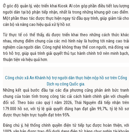
Ở góc độ quản lý, việc triển khai Kiosk AI còn góp phần điều tiết lưu lượng
người dân tại bộ phận tiếp nhận, nhất là trong những khung giờ cao điểm.
Một phần thao tác được thực hiện ngay từ đầu quy trình, giúp giảm tải cho
cán bộ và nâng cao hiệu quả xử lý hồ sơ.
Từ thực tế có thể thấy, dù được triển khai theo những cách thức khác
nhau, nhưng điểm chung của các mô hình này là hướng tới nâng cao trải
nghiệm của người dân. Công nghệ không thay thế con người, mà đóng vai
trò hỗ trợ, giúp quá trình giải quyết thủ tục hành chính trở nên minh bạch,
thuận tiện và hiệu quả hơn.
Công chức xã An Khánh hộ trợ người dân thực hiện nộp hồ sơ trên Cổng
Dịch vụ công Quốc gia.
Những kết quả bước đầu tại các địa phương cũng phản ánh bức tranh
chung của toàn tỉnh trong công tác cải cách hành chính gắn với chuyển
đổi số. Theo báo cáo quý I năm 2026, Thái Nguyên đã tiếp nhận trên
179.000 hồ sơ, với tỷ lệ giải quyết đúng hạn đạt gần 99,7%; tỷ lệ hồ sơ
được thực hiện trực tuyến đạt trên 95%.
Đáng chú ý, hệ thống chính quyền điện tử tiếp tục được hoàn thiện, với
100% văn bản được trao đổi dưới dạng điện tử, hàng chục nghìn tài khoản