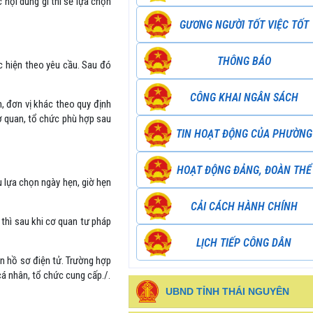
 nội dung gì thì sẽ lựa chọn
GƯƠNG NGƯỜI TỐT VIỆC TỐT
THÔNG BÁO
ực hiện theo yêu cầu. Sau đó
CÔNG KHAI NGÂN SÁCH
, đơn vị khác theo quy định
ơ quan, tổ chức phù hợp sau
TIN HOẠT ĐỘNG CỦA PHƯỜNG
HOẠT ĐỘNG ĐẢNG, ĐOÀN THỂ
u lựa chọn ngày hẹn, giờ hẹn
CẢI CÁCH HÀNH CHÍNH
 thì sau khi cơ quan tư pháp
LỊCH TIẾP CÔNG DÂN
n hồ sơ điện tử. Trường hợp
cá nhân, tổ chức cung cấp./.
UBND TỈNH THÁI NGUYÊN