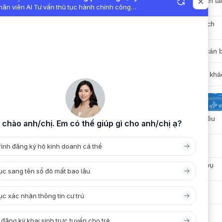
Công bố, công khai ngân sách tà
chính
Công bố, công khai chính sách
pháp luật
Công bố, công khai tổ chức cán 
Công bố, công khai nội dung khá
PHẦN MỀM DÙNG CHUNG
Hệ thống Quản lý văn bản điều
hành
Mail công vụ
Nộp hồ sơ trực tuyến ( Dịch vụ
công )
Lịch công tác
Hỏi đáp