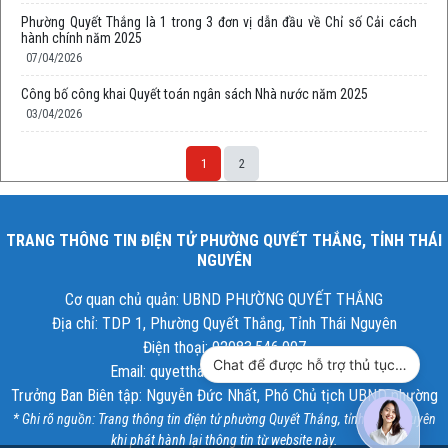
Phường Quyết Thắng là 1 trong 3 đơn vị dẫn đầu về Chỉ số Cải cách
hành chính năm 2025
07/04/2026
Công bố công khai Quyết toán ngân sách Nhà nước năm 2025
03/04/2026
1
2
TRANG THÔNG TIN ĐIỆN TỬ PHƯỜNG QUYẾT THẮNG, TỈNH THÁI
NGUYÊN
Cơ quan chủ quản: UBND PHƯỜNG QUYẾT THẮNG
Địa chỉ: TDP 1, Phường Quyết Thắng, Tỉnh Thái Nguyên
Điện thoại: 02083.546.007
Chat để được hỗ trợ thủ tục hành chính công
Email: quyetthang@thainguyen.gov.vn
Trưởng Ban Biên tập: Nguyễn Đức Nhất, Phó Chủ tịch UBND phường
* Ghi rõ nguồn: Trang thông tin điện tử phường Quyết Thắng, tỉnh Thái Nguyên
khi phát hành lại thông tin từ website này.