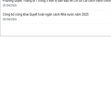
Phường Quyết Thắng là 1 trong 3 đơn vị dẫn đầu về Chỉ số Cải cách hành chí
07/04/2026
Công bố công khai Quyết toán ngân sách Nhà nước năm 2025
03/04/2026