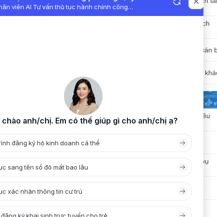
Công bố, công khai ngân sách tà
chính
Công bố, công khai chính sách
pháp luật
Công bố, công khai tổ chức cán 
Công bố, công khai nội dung khá
PHẦN MỀM DÙNG CHUNG
Hệ thống Quản lý văn bản điều
hành
Mail công vụ
Nộp hồ sơ trực tuyến ( Dịch vụ
công )
Lịch công tác
Hỏi đáp