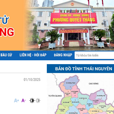
 BẦU CỬ
LIÊN HỆ - HỎI ĐÁP
ĐĂNG NHẬP
ĐỀ ÁN 06
01/10/2025