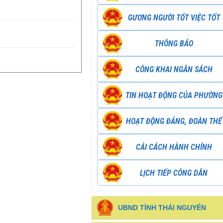
GƯƠNG NGƯỜI TỐT VIỆC TỐT
THÔNG BÁO
CÔNG KHAI NGÂN SÁCH
TIN HOẠT ĐỘNG CỦA PHƯỜNG
HOẠT ĐỘNG ĐẢNG, ĐOÀN THỂ
CẢI CÁCH HÀNH CHÍNH
LỊCH TIẾP CÔNG DÂN
UBND TỈNH THÁI NGUYÊN