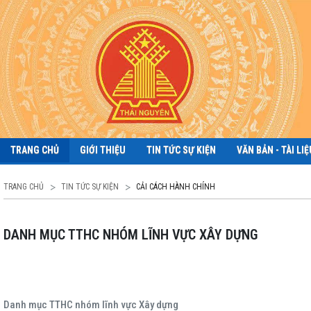
TRANG CHỦ
GIỚI THIỆU
TIN TỨC SỰ KIỆN
VĂN BẢN - TÀI LIỆ
TRANG CHỦ
TIN TỨC SỰ KIỆN
CẢI CÁCH HÀNH CHÍNH
DANH MỤC TTHC NHÓM LĨNH VỰC XÂY DỰNG
Danh mục TTHC nhóm lĩnh vực Xây dựng