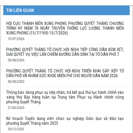
TIN LIÊN QUAN
HỘI CỰU THANH NIÊN XUNG PHONG PHƯỜNG QUYẾT THẮNG CHƯƠNG
TRÌNH KỶ NIỆM 76 NGÀY TRUYỀN THỐNG LỰC LƯỢNG THANH NIÊN
XUNG PHONG (15/7/1950-15/7/2026)
15/07/2026
PHƯỜNG QUYẾT THẮNG TỔ CHỨC HỘI NGHỊ TIẾP CÔNG DÂN XEM XÉT,
GIẢI QUYẾT VỤ VIỆC LẤN CHIẾM ĐƯỜNG DÂN SINH TẠI TỔ DÂN PHỐ 7
05/06/2026
PHƯỜNG QUYẾT THẮNG TỔ CHỨC HỘI NGHỊ TRIỂN KHAI SẮP XẾP TỔ
DÂN PHỐ VÀ KHÁM SỨC KHỎE MIỄN PHÍ CHO NGƯỜI DÂN NĂM 2026
05/06/2026
Thông báo dừng phục vụ tiếp nhận, trả kết quả thủ tục hành chính vào
sáng thứ Bảy hàng tuần tại Trung tâm Phục vụ Hành chính công
phường Quyết Thắng
27/05/2026
Kế hoạch Tuyển dụng viên chức sự nghiệp Giáo dục và Đào tạo
phường Quyết Thắng năm 2025
30/12/2025