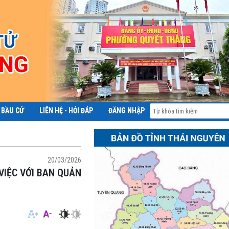
 BẦU CỬ
LIÊN HỆ - HỎI ĐÁP
ĐĂNG NHẬP
ĐỀ ÁN 06
20/03/2026