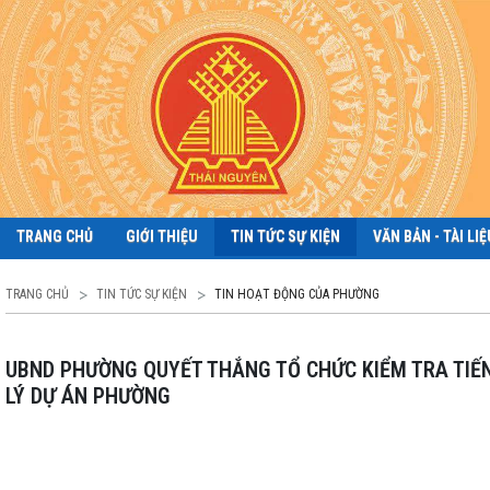
TRANG CHỦ
GIỚI THIỆU
TIN TỨC SỰ KIỆN
VĂN BẢN - TÀI LIỆ
TRANG CHỦ
TIN TỨC SỰ KIỆN
TIN HOẠT ĐỘNG CỦA PHƯỜNG
UBND PHƯỜNG QUYẾT THẮNG TỔ CHỨC KIỂM TRA TIẾN ĐỘ CÁC DỰ ÁN ĐẦU TƯ CÔNG TRÊN ĐỊA BÀN VÀ LÀM VIỆC VỚI BAN QUẢN
LÝ DỰ ÁN PHƯỜNG