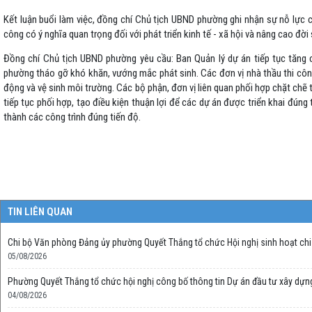
Kết luận buổi làm việc, đồng chí Chủ tịch UBND phường ghi nhận sự nỗ lực c
công có ý nghĩa quan trọng đối với phát triển kinh tế - xã hội và nâng cao đời
Đồng chí Chủ tịch UBND phường yêu cầu: Ban Quản lý dự án tiếp tục tăng 
phường tháo gỡ khó khăn, vướng mắc phát sinh. Các đơn vị nhà thầu thi côn
động và vệ sinh môi trường. Các bộ phận, đơn vị liên quan phối hợp chặt chẽ 
tiếp tục phối hợp, tạo điều kiện thuận lợi để các dự án được triển khai đú
thành các công trình đúng tiến độ.
TIN LIÊN QUAN
Chi bộ Văn phòng Đảng ủy phường Quyết Thắng tổ chức Hội nghị sinh hoạt chi 
05/08/2026
Phường Quyết Thắng tổ chức hội nghị công bố thông tin Dự án đầu tư xây dựn
04/08/2026