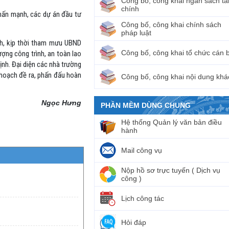
Công bố, công khai ngân sách tà
chính
nhấn mạnh, các dự án đầu tư
Công bố, công khai chính sách
pháp luật
nh, kịp thời tham mưu UBND
Công bố, công khai tổ chức cán 
ợng công trình, an toàn lao
ịnh. Đại diện các nhà trường
 hoạch đề ra, phấn đấu hoàn
Công bố, công khai nội dung khá
Ngọc Hưng
PHẦN MỀM DÙNG CHUNG
Hệ thống Quản lý văn bản điều
hành
Mail công vụ
Nộp hồ sơ trực tuyến ( Dịch vụ
công )
Lịch công tác
Hỏi đáp