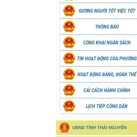
GƯƠNG NGƯỜI TỐT VIỆC TỐT
THÔNG BÁO
CÔNG KHAI NGÂN SÁCH
TIN HOẠT ĐỘNG CỦA PHƯỜNG
HOẠT ĐỘNG ĐẢNG, ĐOÀN THỂ
CẢI CÁCH HÀNH CHÍNH
LỊCH TIẾP CÔNG DÂN
UBND TỈNH THÁI NGUYÊN