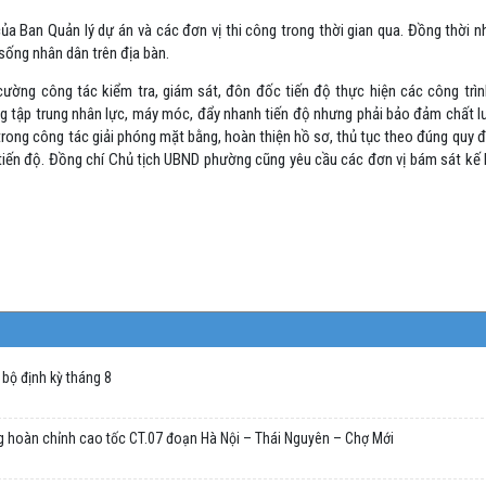
ủa Ban Quản lý dự án và các đơn vị thi công trong thời gian qua. Đồng thời 
 sống nhân dân trên địa bàn.
cường công tác kiểm tra, giám sát, đôn đốc tiến độ thực hiện các công trì
g tập trung nhân lực, máy móc, đẩy nhanh tiến độ nhưng phải bảo đảm chất lư
trong công tác giải phóng mặt bằng, hoàn thiện hồ sơ, thủ tục theo đúng quy đ
ng tiến độ. Đồng chí Chủ tịch UBND phường cũng yêu cầu các đơn vị bám sát kế
bộ định kỳ tháng 8
g hoàn chỉnh cao tốc CT.07 đoạn Hà Nội – Thái Nguyên – Chợ Mới