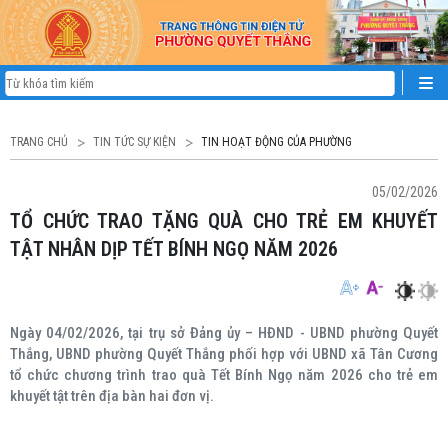
TRANG CHỦ
TIN TỨC SỰ KIỆN
TIN HOẠT ĐỘNG CỦA PHƯỜNG
05/02/2026
TỔ CHỨC TRAO TẶNG QUÀ CHO TRẺ EM KHUYẾT
TẬT NHÂN DỊP TẾT BÍNH NGỌ NĂM 2026
Ngày 04/02/2026, tại trụ sở Đảng ủy – HĐND - UBND phường Quyết
Thắng, UBND phường Quyết Thắng phối hợp với UBND xã Tân Cương
tổ chức chương trình trao quà Tết Bính Ngọ năm 2026 cho trẻ em
khuyết tật trên địa bàn hai đơn vị.