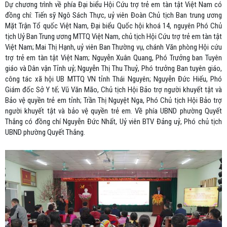
Dự chương trình về phía Đại biểu Hội Cứu trợ trẻ em tàn tật Việt Nam có
đồng chí: Tiến sỹ Ngô Sách Thực, uỷ viên Đoàn Chủ tịch Ban trung ương
Mặt Trận Tổ quốc Việt Nam, Đại biểu Quốc hội khoá 14, nguyên Phó Chủ
tịch Uỷ Ban Trung ương MTTQ Việt Nam, chủ tịch Hội Cứu trợ trẻ em tàn tật
Việt Nam; Mai Thị Hạnh, uỷ viên Ban Thường vụ, chánh Văn phòng Hội cứu
trợ trẻ em tàn tật Việt Nam; Nguyễn Xuân Quang, Phó Trưởng ban Tuyên
giáo và Dân vận Tỉnh uỷ; Nguyễn Thị Thu Thuỷ, Phó trưởng Ban tuyên giáo,
công tác xã hội UB MTTQ VN tỉnh Thái Nguyên; Nguyễn Đức Hiếu, Phó
Giám đốc Sở Y tế; Vũ Văn Mão, Chủ tịch Hội Bảo trợ người khuyết tật và
Bảo vệ quyền trẻ em tỉnh; Trần Thị Nguyệt Nga, Phó Chủ tịch Hội Bảo trợ
người khuyết tật và bảo vệ quyền trẻ em. Về phía UBND phường Quyết
Thắng có đồng chí Nguyễn Đức Nhất, Uỷ viên BTV Đảng uỷ, Phó chủ tịch
UBND phường Quyết Thắng.