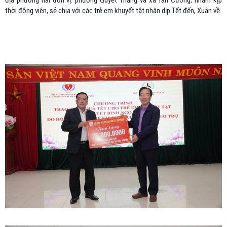
địa phương hai đơn vị: phường Quyết Thắng và xã Tân Cương, nhằm kịp
thời động viên, sẻ chia với các trẻ em khuyết tật nhân dịp Tết đến, Xuân về.