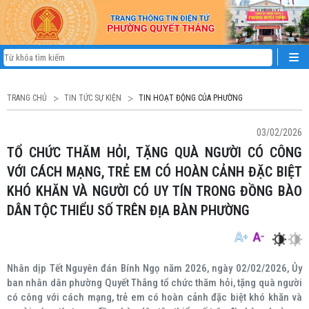
TRANG CHỦ
TIN TỨC SỰ KIỆN
TIN HOẠT ĐỘNG CỦA PHƯỜNG
03/02/2026
TỔ CHỨC THĂM HỎI, TẶNG QUÀ NGƯỜI CÓ CÔNG
VỚI CÁCH MẠNG, TRẺ EM CÓ HOÀN CẢNH ĐẶC BIỆT
KHÓ KHĂN VÀ NGƯỜI CÓ UY TÍN TRONG ĐỒNG BÀO
DÂN TỘC THIỂU SỐ TRÊN ĐỊA BÀN PHƯỜNG
Nhân dịp Tết Nguyên đán Bính Ngọ năm 2026, ngày 02/02/2026, Ủy
ban nhân dân phường Quyết Thắng tổ chức thăm hỏi, tặng quà người
có công với cách mạng, trẻ em có hoàn cảnh đặc biệt khó khăn và