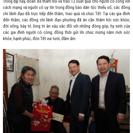
Trong dịp này, đoàn đã thăm hỏi và trao 12 xuất quà cho người có công với
cách mạng và người có uy tín trong đồng bào dân tộc thiểu số, các đồng
chí lãnh đạo đã trực tiếp đến thăm, trao quà và chúc Tết. Tại các gia đình
đến thăm, các đồng chí lãnh đạo phường đã ân cần thăm hỏi sức khỏe,
đời sống, bày tỏ lòng tri ân sâu sắc đối với những đóng góp, hy sinh của
các gia đình người có công; đồng thời gửi lời chúc mừng năm mới sức
khỏe, hạnh phúc, đón Tết vui tươi, đầm ấm.