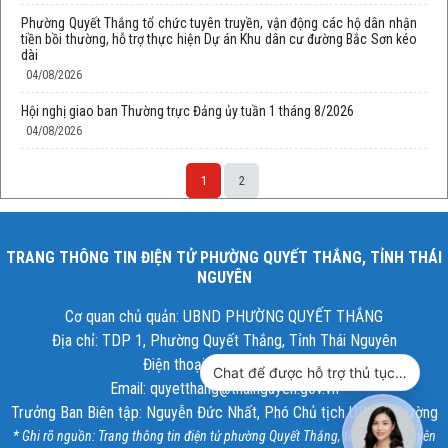
Phường Quyết Thắng tổ chức tuyên truyền, vận động các hộ dân nhận
tiền bồi thường, hỗ trợ thực hiện Dự án Khu dân cư đường Bắc Sơn kéo
dài
04/08/2026
Hội nghị giao ban Thường trực Đảng ủy tuần 1 tháng 8/2026
04/08/2026
1
2
TRANG THÔNG TIN ĐIỆN TỬ PHƯỜNG QUYẾT THẮNG, TỈNH THÁI
NGUYÊN
Cơ quan chủ quản: UBND PHƯỜNG QUYẾT THẮNG
Địa chỉ: TDP 1, Phường Quyết Thắng, Tỉnh Thái Nguyên
Điện thoại: 02083.546.007
Chat để được hỗ trợ thủ tục hành chính công
Email: quyetthang@thainguyen.gov.vn
Trưởng Ban Biên tập: Nguyễn Đức Nhất, Phó Chủ tịch UBND phường
* Ghi rõ nguồn: Trang thông tin điện tử phường Quyết Thắng, tỉnh Thái Nguyên