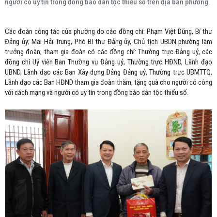
người có uy tín trong đồng bào dân tộc thiểu số trên địa bàn phường.
Các đoàn công tác của phường do các đồng chí: Phạm Việt Dũng, Bí thư
Đảng ủy; Mai Hải Trung, Phó Bí thư Đảng ủy, Chủ tịch UBDN phường làm
trưởng đoàn; tham gia đoàn có các đồng chí: Thường trực Đảng uỷ, các
đồng chí Uỷ viên Ban Thường vụ Đảng uỷ, Thường trực HĐND, Lãnh đạo
UBND, Lãnh đạo các Ban Xây dựng Đảng Đảng uỷ, Thường trực UBMTTQ,
Lãnh đạo các Ban HĐND tham gia đoàn thăm, tặng quà cho người có công
với cách mạng và người có uy tín trong đồng bào dân tộc thiểu số.