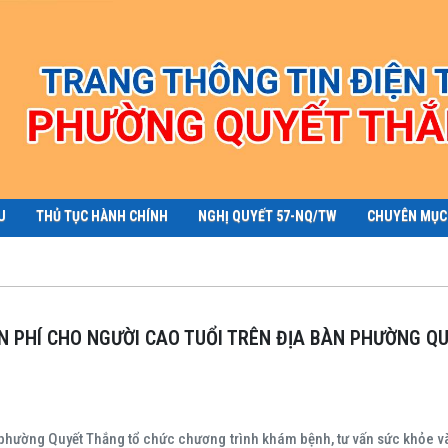
U
THỦ TỤC HÀNH CHÍNH
NGHỊ QUYẾT 57-NQ/TW
CHUYÊN MỤC
ỄN PHÍ CHO NGƯỜI CAO TUỔI TRÊN ĐỊA BÀN PHƯỜNG Q
 phường Quyết Thắng tổ chức chương trình khám bệnh, tư vấn sức khỏe v