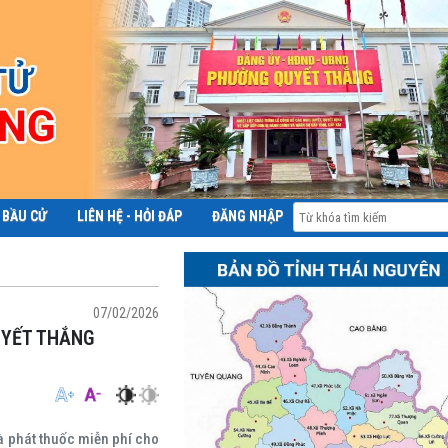
 BẦU CỬ
LIÊN HỆ - HỎI ĐÁP
ĐĂNG NHẬP
ĐỀ ÁN 06
07/02/2026
UYẾT THẮNG
à phát thuốc miễn phí cho