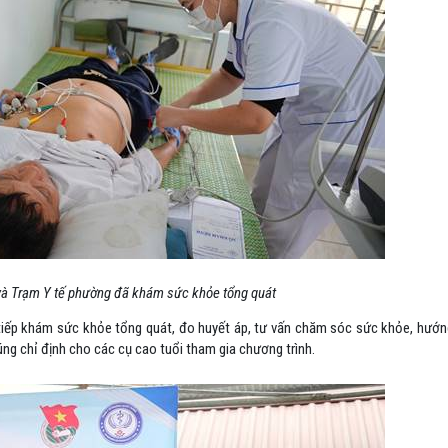
 và Trạm Y tế phường đã khám sức khỏe tổng quát
ực tiếp khám sức khỏe tổng quát, đo huyết áp, tư vấn chăm sóc sức khỏe, hư
ng chỉ định cho các cụ cao tuổi tham gia chương trình.