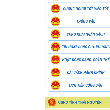
GƯƠNG NGƯỜI TỐT VIỆC TỐT
THÔNG BÁO
CÔNG KHAI NGÂN SÁCH
TIN HOẠT ĐỘNG CỦA PHƯỜNG
HOẠT ĐỘNG ĐẢNG, ĐOÀN THỂ
CẢI CÁCH HÀNH CHÍNH
LỊCH TIẾP CÔNG DÂN
UBND TỈNH THÁI NGUYÊN