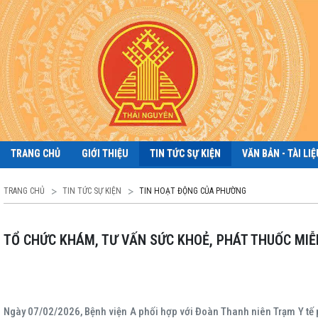
TRANG CHỦ
GIỚI THIỆU
TIN TỨC SỰ KIỆN
VĂN BẢN - TÀI LIỆ
TRANG CHỦ
TIN TỨC SỰ KIỆN
TIN HOẠT ĐỘNG CỦA PHƯỜNG
TỔ CHỨC KHÁM, TƯ VẤN SỨC KHOẺ, PHÁT THUỐC MI
Ngày 07/02/2026, Bệnh viện A phối hợp với Đoàn Thanh niên Trạm Y tế