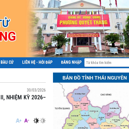
 BẦU CỬ
LIÊN HỆ - HỎI ĐÁP
ĐĂNG NHẬP
ĐỀ ÁN 06
30/03/2026