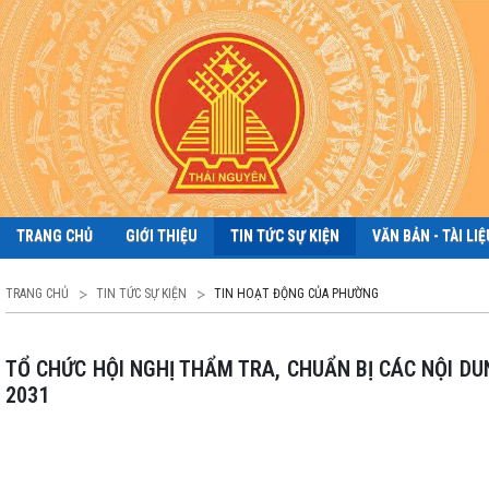
TRANG CHỦ
GIỚI THIỆU
TIN TỨC SỰ KIỆN
VĂN BẢN - TÀI LIỆ
TRANG CHỦ
TIN TỨC SỰ KIỆN
TIN HOẠT ĐỘNG CỦA PHƯỜNG
TỔ CHỨC HỘI NGHỊ THẨM TRA, CHUẨN BỊ CÁC NỘI DUNG TRÌNH TẠI KỲ HỌP THỨ NHẤT HĐND PHƯỜNG KHÓA II, NHIỆM KỲ 2026–
2031