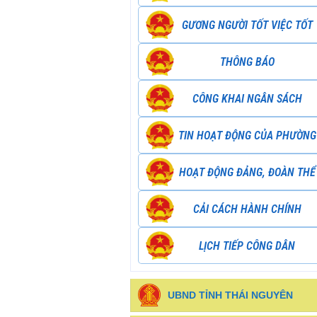
GƯƠNG NGƯỜI TỐT VIỆC TỐT
THÔNG BÁO
CÔNG KHAI NGÂN SÁCH
TIN HOẠT ĐỘNG CỦA PHƯỜNG
HOẠT ĐỘNG ĐẢNG, ĐOÀN THỂ
CẢI CÁCH HÀNH CHÍNH
LỊCH TIẾP CÔNG DÂN
UBND TỈNH THÁI NGUYÊN