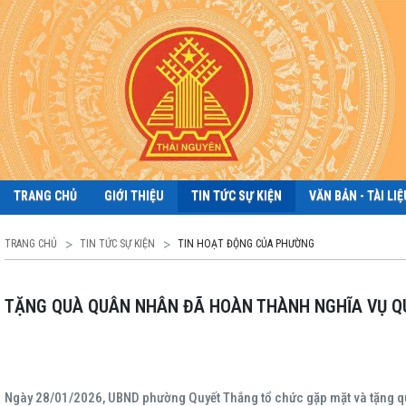
TRANG CHỦ
GIỚI THIỆU
TIN TỨC SỰ KIỆN
VĂN BẢN - TÀI LIỆ
TRANG CHỦ
TIN TỨC SỰ KIỆN
TIN HOẠT ĐỘNG CỦA PHƯỜNG
TẶNG QUÀ QUÂN NHÂN ĐÃ HOÀN THÀNH NGHĨA VỤ Q
Ngày 28/01/2026, UBND phường Quyết Thắng tổ chức gặp mặt và tặng quà