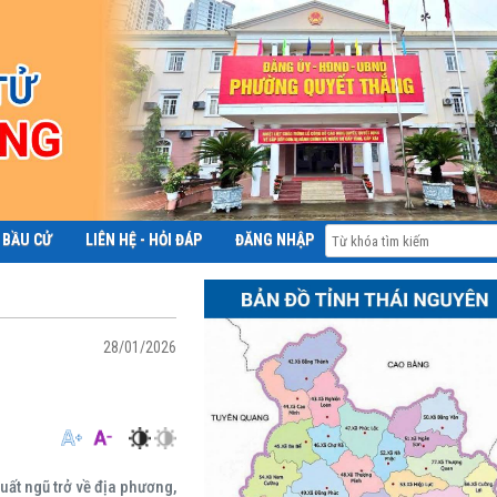
 BẦU CỬ
LIÊN HỆ - HỎI ĐÁP
ĐĂNG NHẬP
ĐỀ ÁN 06
28/01/2026
ất ngũ trở về địa phương,