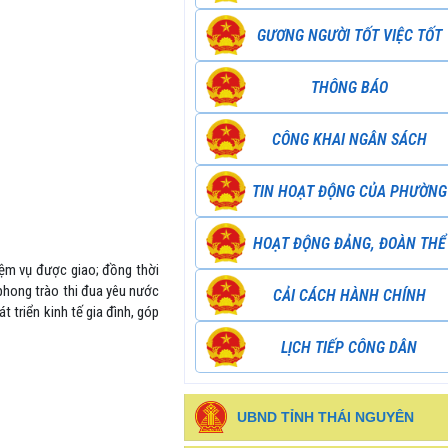
GƯƠNG NGƯỜI TỐT VIỆC TỐT
THÔNG BÁO
CÔNG KHAI NGÂN SÁCH
TIN HOẠT ĐỘNG CỦA PHƯỜNG
HOẠT ĐỘNG ĐẢNG, ĐOÀN THỂ
ệm vụ được giao; đồng thời
 phong trào thi đua yêu nước
CẢI CÁCH HÀNH CHÍNH
 triển kinh tế gia đình, góp
LỊCH TIẾP CÔNG DÂN
UBND TỈNH THÁI NGUYÊN