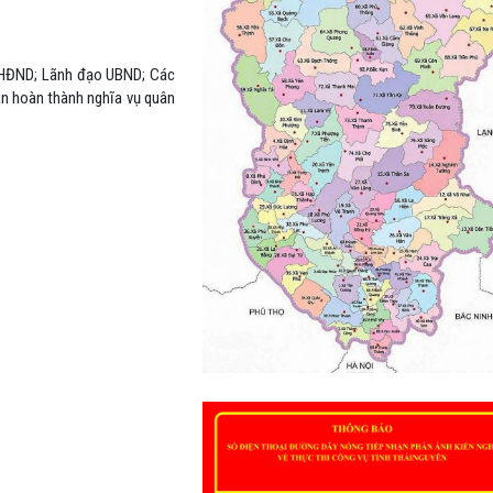
c HĐND; Lãnh đạo UBND; Các
ân hoàn thành nghĩa vụ quân