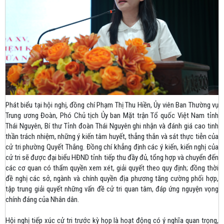
Phát biểu tại hội nghị, đồng chí Phạm Thị Thu Hiền, Ủy viên Ban Thường vụ
Trung ương Đoàn, Phó Chủ tịch Ủy ban Mặt trận Tổ quốc Việt Nam tỉnh
Thái Nguyên, Bí thư Tỉnh đoàn Thái Nguyên ghi nhận và đánh giá cao tinh
thần trách nhiệm, những ý kiến tâm huyết, thẳng thắn và sát thực tiễn của
cử tri phường Quyết Thắng. Đồng chí khẳng định các ý kiến, kiến nghị của
cử tri sẽ được đại biểu HĐND tỉnh tiếp thu đầy đủ, tổng hợp và chuyển đến
các cơ quan có thẩm quyền xem xét, giải quyết theo quy định; đồng thời
đề nghị các sở, ngành và chính quyền địa phương tăng cường phối hợp,
tập trung giải quyết những vấn đề cử tri quan tâm, đáp ứng nguyện vọng
chính đáng của Nhân dân.
Hội nghị tiếp xúc cử tri trước kỳ họp là hoạt động có ý nghĩa quan trọng,