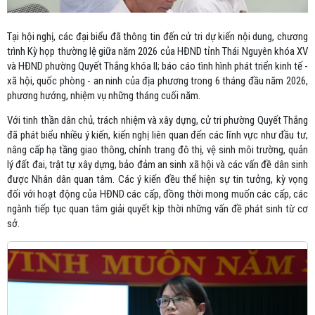
Tại hội nghị, các đại biểu đã thông tin đến cử tri dự kiến nội dung, chương
trình Kỳ họp thường lệ giữa năm 2026 của HĐND tỉnh Thái Nguyên khóa XV
và HĐND phường Quyết Thắng khóa II; báo cáo tình hình phát triển kinh tế -
xã hội, quốc phòng - an ninh của địa phương trong 6 tháng đầu năm 2026,
phương hướng, nhiệm vụ những tháng cuối năm.
Với tinh thần dân chủ, trách nhiệm và xây dựng, cử tri phường Quyết Thắng
đã phát biểu nhiều ý kiến, kiến nghị liên quan đến các lĩnh vực như đầu tư,
nâng cấp hạ tầng giao thông, chỉnh trang đô thị, vệ sinh môi trường, quản
lý đất đai, trật tự xây dựng, bảo đảm an sinh xã hội và các vấn đề dân sinh
được Nhân dân quan tâm. Các ý kiến đều thể hiện sự tin tưởng, kỳ vọng
đối với hoạt động của HĐND các cấp, đồng thời mong muốn các cấp, các
ngành tiếp tục quan tâm giải quyết kịp thời những vấn đề phát sinh từ cơ
sở.