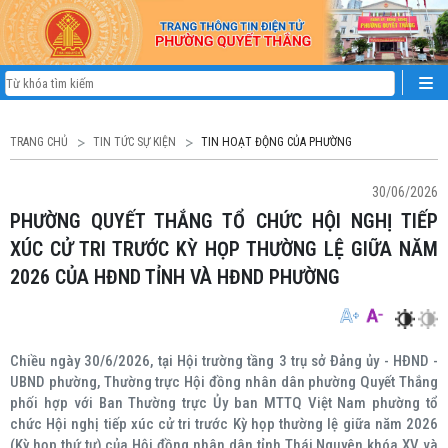
TRANG CHỦ
TIN TỨC SỰ KIỆN
TIN HOẠT ĐỘNG CỦA PHƯỜNG
30/06/2026
PHƯỜNG QUYẾT THẮNG TỔ CHỨC HỘI NGHỊ TIẾP
XÚC CỬ TRI TRƯỚC KỲ HỌP THƯỜNG LỆ GIỮA NĂM
2026 CỦA HĐND TỈNH VÀ HĐND PHƯỜNG
Chiều ngày 30/6/2026, tại Hội trường tầng 3 trụ sở Đảng ủy - HĐND -
UBND phường, Thường trực Hội đồng nhân dân phường Quyết Thắng
phối hợp với Ban Thường trực Ủy ban MTTQ Việt Nam phường tổ
chức Hội nghị tiếp xúc cử tri trước Kỳ họp thường lệ giữa năm 2026
(Kỳ họp thứ tư) của Hội đồng nhân dân tỉnh Thái Nguyên khóa XV và