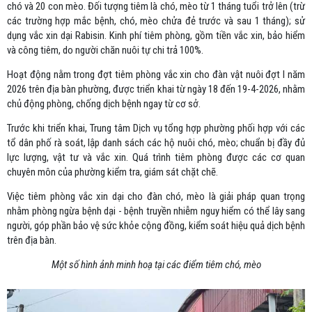
chó và 20 con mèo. Đối tượng tiêm là chó, mèo từ 1 tháng tuổi trở lên (trừ
các trường hợp mắc bệnh, chó, mèo chửa đẻ trước và sau 1 tháng); sử
dụng vắc xin dại Rabisin. Kinh phí tiêm phòng, gồm tiền vắc xin, bảo hiểm
và công tiêm, do người chăn nuôi tự chi trả 100%.
Hoạt động nằm trong đợt tiêm phòng vắc xin cho đàn vật nuôi đợt I năm
2026 trên địa bàn phường, được triển khai từ ngày 18 đến 19-4-2026, nhằm
chủ động phòng, chống dịch bệnh ngay từ cơ sở.
Trước khi triển khai, Trung tâm Dịch vụ tổng hợp phường phối hợp với các
tổ dân phố rà soát, lập danh sách các hộ nuôi chó, mèo; chuẩn bị đầy đủ
lực lượng, vật tư và vắc xin. Quá trình tiêm phòng được các cơ quan
chuyên môn của phường kiểm tra, giám sát chặt chẽ.
Việc tiêm phòng vắc xin dại cho đàn chó, mèo là giải pháp quan trọng
nhằm phòng ngừa bệnh dại - bệnh truyền nhiễm nguy hiểm có thể lây sang
người, góp phần bảo vệ sức khỏe cộng đồng, kiểm soát hiệu quả dịch bệnh
trên địa bàn.
Một số hình ảnh minh hoạ tại các điểm tiêm chó, mèo