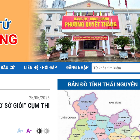
 BẦU CỬ
LIÊN HỆ - HỎI ĐÁP
ĐĂNG NHẬP
ĐỀ ÁN 06
25/05/2026