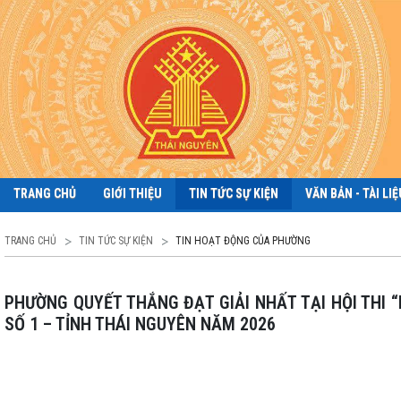
TRANG CHỦ
GIỚI THIỆU
TIN TỨC SỰ KIỆN
VĂN BẢN - TÀI LIỆ
TRANG CHỦ
TIN TỨC SỰ KIỆN
TIN HOẠT ĐỘNG CỦA PHƯỜNG
PHƯỜNG QUYẾT THẮNG ĐẠT GIẢI NHẤT TẠI HỘI THI “LỰC LƯỢNG THAM GIA BẢO VỆ AN NINH, TRẬT TỰ Ở CƠ SỞ GIỎI” CỤM THI
SỐ 1 – TỈNH THÁI NGUYÊN NĂM 2026