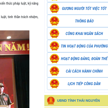
kiến thức pháp luật, kỹ năng
GƯƠNG NGƯỜI TỐT VIỆC TỐT
uật, tinh thần trách nhiệm,
THÔNG BÁO
CÔNG KHAI NGÂN SÁCH
TIN HOẠT ĐỘNG CỦA PHƯỜNG
HOẠT ĐỘNG ĐẢNG, ĐOÀN THỂ
CẢI CÁCH HÀNH CHÍNH
LỊCH TIẾP CÔNG DÂN
UBND TỈNH THÁI NGUYÊN