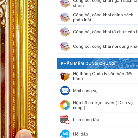
Công bố, công khai ngân sách tà
chính
Công bố, công khai chính sách
pháp luật
Công bố, công khai tổ chức cán 
Công bố, công khai nội dung khá
PHẦN MỀM DÙNG CHUNG
Hệ thống Quản lý văn bản điều
hành
Mail công vụ
Nộp hồ sơ trực tuyến ( Dịch vụ
công )
Lịch công tác
Hỏi đáp