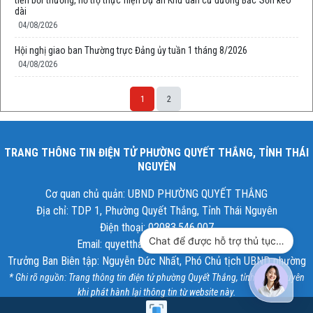
tiền bồi thường, hỗ trợ thực hiện Dự án Khu dân cư đường Bắc Sơn kéo
dài
04/08/2026
Hội nghị giao ban Thường trực Đảng ủy tuần 1 tháng 8/2026
04/08/2026
1
2
TRANG THÔNG TIN ĐIỆN TỬ PHƯỜNG QUYẾT THẮNG, TỈNH THÁI
NGUYÊN
Cơ quan chủ quản: UBND PHƯỜNG QUYẾT THẮNG
Địa chỉ: TDP 1, Phường Quyết Thắng, Tỉnh Thái Nguyên
Điện thoại: 02083.546.007
Chat để được hỗ trợ thủ tục hành chính công
Email: quyetthang@thainguyen.gov.vn
Trưởng Ban Biên tập: Nguyễn Đức Nhất, Phó Chủ tịch UBND phường
* Ghi rõ nguồn: Trang thông tin điện tử phường Quyết Thắng, tỉnh Thái Nguyên
khi phát hành lại thông tin từ website này.