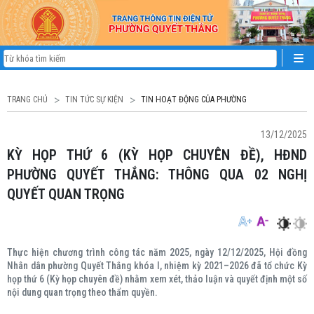
TRANG CHỦ
TIN TỨC SỰ KIỆN
TIN HOẠT ĐỘNG CỦA PHƯỜNG
13/12/2025
KỲ HỌP THỨ 6 (KỲ HỌP CHUYÊN ĐỀ), HĐND
PHƯỜNG QUYẾT THẮNG: THÔNG QUA 02 NGHỊ
QUYẾT QUAN TRỌNG
Thực hiện chương trình công tác năm 2025, ngày 12/12/2025, Hội đồng
Nhân dân phường Quyết Thắng khóa I, nhiệm kỳ 2021–2026 đã tổ chức Kỳ
họp thứ 6 (Kỳ họp chuyên đề) nhằm xem xét, thảo luận và quyết định một số
nội dung quan trọng theo thẩm quyền.