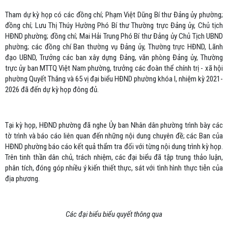
Tham dự kỳ họp có các đồng chí; Phạm Việt Dũng Bí thư Đảng ủy phường;
đồng chí; Lưu Thị Thúy Hường Phó Bí thư Thường trực Đảng ủy, Chủ tịch
HĐND phường; đồng chí; Mai Hải Trung Phó Bí thư Đảng ủy Chủ Tịch UBND
phường; các đồng chí Ban thường vụ Đảng ủy, Thường trực HĐND, Lãnh
đạo UBND, Trưởng các ban xây dựng Đảng, văn phòng Đảng ủy, Thường
trực ủy ban MTTQ Việt Nam phường, trưởng các đoàn thể chính trị - xã hội
phường Quyết Thắng và 65 vị đại biểu HĐND phường khóa I, nhiệm kỳ 2021-
2026 đã đến dự kỳ họp đông đủ.
Tại kỳ họp, HĐND phường đã nghe Ủy ban Nhân dân phường trình bày các
tờ trình và báo cáo liên quan đến những nội dung chuyên đề; các Ban của
HĐND phường báo cáo kết quả thẩm tra đối với từng nội dung trình kỳ họp.
Trên tinh thần dân chủ, trách nhiệm, các đại biểu đã tập trung thảo luận,
phân tích, đóng góp nhiều ý kiến thiết thực, sát với tình hình thực tiễn của
địa phương.
Các đại biểu biểu quyết thông qua