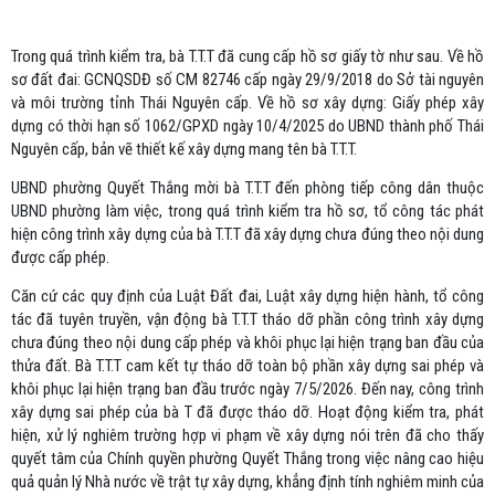
Trong quá trình kiểm tra, bà T.T.T đã cung cấp hồ sơ giấy tờ như sau. Về hồ
sơ đất đai: GCNQSDĐ số CM 82746 cấp ngày 29/9/2018 do Sở tài nguyên
và môi trường tỉnh Thái Nguyên cấp. Về hồ sơ xây dựng: Giấy phép xây
dựng có thời hạn số 1062/GPXD ngày 10/4/2025 do UBND thành phố Thái
Nguyên cấp, bản vẽ thiết kế xây dựng mang tên bà T.T.T.
UBND phường Quyết Thắng mời bà T.T.T đến phòng tiếp công dân thuộc
UBND phường làm việc, trong quá trình kiểm tra hồ sơ, tổ công tác phát
hiện công trình xây dựng của bà T.T.T đã xây dựng chưa đúng theo nội dung
được cấp phép.
Căn cứ các quy định của Luật Đất đai, Luật xây dựng hiện hành, tổ công
tác đã tuyên truyền, vận động bà T.T.T tháo dỡ phần công trình xây dựng
chưa đúng theo nội dung cấp phép và khôi phục lại hiện trạng ban đầu của
thửa đất. Bà T.T.T cam kết tự tháo dỡ toàn bộ phần xây dựng sai phép và
khôi phục lại hiện trạng ban đầu trước ngày 7/5/2026. Đến nay, công trình
xây dựng sai phép của bà T đã được tháo dỡ. Hoạt động kiểm tra, phát
hiện, xử lý nghiêm trường hợp vi phạm về xây dựng nói trên đã cho thấy
quyết tâm của Chính quyền phường Quyết Thắng trong việc nâng cao hiệu
quả quản lý Nhà nước về trật tự xây dựng, khẳng định tính nghiêm minh của