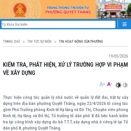
TRANG CHỦ
TIN TỨC SỰ KIỆN
TIN HOẠT ĐỘNG CỦA PHƯỜNG
19/05/2026
KIỂM TRA, PHÁT HIỆN, XỬ LÝ TRƯỜNG HỢP VI PHẠM
VỀ XÂY DỰNG
Thực hiện công tác quản lý nhà nước về quản lý đất đai, trật tự xây
dựng trên địa bàn phường Quyết Thắng, ngày 22/4/2026 tổ công tác
gồm Phó Trưởng phòng Kinh tế Hạ tầng và Đô Thị, Chuyên viên phòng
Kinh tế, Hạ tầng và Đô thị, Tổ trưởng tổ dân phố 8 đã tiến hành kiểm
tra tại công trình xây dựng do bà T.T.T, xây dựng nhà ở riêng lẻ tại Tổ
dân phố 8, phường Quyết Thắng.