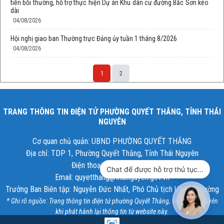
tiền bồi thường, hỗ trợ thực hiện Dự án Khu dân cư đường Bắc Sơn kéo
dài
04/08/2026
Hội nghị giao ban Thường trực Đảng ủy tuần 1 tháng 8/2026
04/08/2026
1
2
TRANG THÔNG TIN ĐIỆN TỬ PHƯỜNG QUYẾT THẮNG, TỈNH THÁI
NGUYÊN
Cơ quan chủ quản: UBND PHƯỜNG QUYẾT THẮNG
Địa chỉ: TDP 1, Phường Quyết Thắng, Tỉnh Thái Nguyên
Điện thoại: 02083.546.007
Chat để được hỗ trợ thủ tục hành chính công
Email: quyetthang@thainguyen.gov.vn
Trưởng Ban Biên tập: Nguyễn Đức Nhất, Phó Chủ tịch UBND phường
* Ghi rõ nguồn: Trang thông tin điện tử phường Quyết Thắng, tỉnh Thái Nguyên
khi phát hành lại thông tin từ website này.