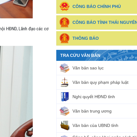
CÔNG BÁO CHÍNH PHỦ
CÔNG BÁO TỈNH THÁI NGUYÊ
 hội HĐND; Lãnh đạo các cơ
THÔNG BÁO
TRA CỨU VĂN BẢN
Văn bản sao lục
Văn bản quy phạm pháp luật
Nghị quyết HĐND tỉnh
Văn bản trung ương
Văn bản của UBND tỉnh