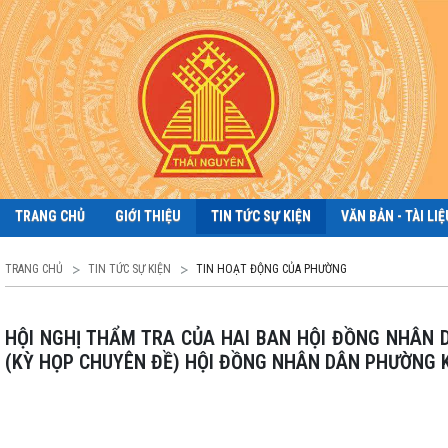
TRANG CHỦ
GIỚI THIỆU
TIN TỨC SỰ KIỆN
VĂN BẢN - TÀI LIỆ
TRANG CHỦ
TIN TỨC SỰ KIỆN
TIN HOẠT ĐỘNG CỦA PHƯỜNG
HỘI NGHỊ THẨM TRA CỦA HAI BAN HỘI ĐỒNG NHÂN DÂN PHƯỜNG NHẰM CHUẨN BỊ CÁC NỘI DUNG TRÌNH TẠI KỲ HỌP THỨ HAI
(KỲ HỌP CHUYÊN ĐỀ) HỘI ĐỒNG NHÂN DÂN PHƯỜNG KH