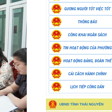
GƯƠNG NGƯỜI TỐT VIỆC TỐT
THÔNG BÁO
CÔNG KHAI NGÂN SÁCH
TIN HOẠT ĐỘNG CỦA PHƯỜNG
HOẠT ĐỘNG ĐẢNG, ĐOÀN THỂ
CẢI CÁCH HÀNH CHÍNH
LỊCH TIẾP CÔNG DÂN
UBND TỈNH THÁI NGUYÊN