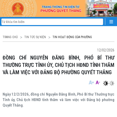
TRANG CHỦ
TIN TỨC SỰ KIỆN
TIN HOẠT ĐỘNG CỦA PHƯỜNG
12/02/2026
ĐỒNG CHÍ NGUYỄN ĐĂNG BÌNH, PHÓ BÍ THƯ
THƯỜNG TRỰC TỈNH ỦY, CHỦ TỊCH HĐND TỈNH THĂM
VÀ LÀM VIỆC VỚI ĐẢNG BỘ PHƯỜNG QUYẾT THẮNG
Ngày 12/2/2026, đồng chí Nguyễn Đăng Bình, Phó Bí thư Thường trực
Tỉnh ủy, Chủ tịch HĐND tỉnh thăm và làm việc với Đảng bộ phường
Quyết Thắng.