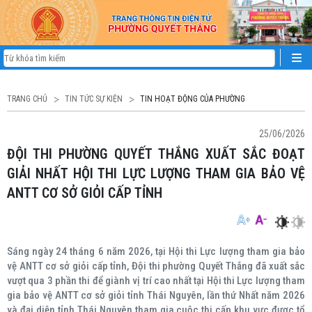
TRANG CHỦ
TIN TỨC SỰ KIỆN
TIN HOẠT ĐỘNG CỦA PHƯỜNG
25/06/2026
ĐỘI THI PHƯỜNG QUYẾT THẮNG XUẤT SẮC ĐOẠT
GIẢI NHẤT HỘI THI LỰC LƯỢNG THAM GIA BẢO VỆ
ANTT CƠ SỞ GIỎI CẤP TỈNH
Sáng ngày 24 tháng 6 năm 2026, tại Hội thi Lực lượng tham gia bảo
vệ ANTT cơ sở giỏi cấp tỉnh, Đội thi phường Quyết Thắng đã xuất sắc
vượt qua 3 phần thi để giành vị trí cao nhất tại Hội thi Lực lượng tham
gia bảo vệ ANTT cơ sở giỏi tỉnh Thái Nguyên, lần thứ Nhất năm 2026
và đại diện tỉnh Thái Nguyên tham gia cuộc thi cấp khu vực được tổ