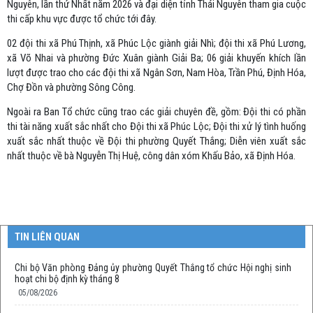
Nguyên, lần thứ Nhất năm 2026 và đại diện tỉnh Thái Nguyên tham gia cuộc
thi cấp khu vực được tổ chức tới đây.
02 đội thi xã Phú Thịnh, xã Phúc Lộc giành giải Nhì; đội thi xã Phú Lương,
xã Võ Nhai và phường Đức Xuân giành Giải Ba; 06 giải khuyến khích lần
lượt được trao cho các đội thi xã Ngân Sơn, Nam Hòa, Trần Phú, Định Hóa,
Chợ Đồn và phường Sông Công.
Ngoài ra Ban Tổ chức cũng trao các giải chuyên đề, gồm: Đội thi có phần
thi tài năng xuất sắc nhất cho Đội thi xã Phúc Lộc; Đội thi xử lý tình huống
xuất sắc nhất thuộc về Đội thi phường Quyết Thắng; Diễn viên xuất sắc
nhất thuộc về bà Nguyễn Thị Huệ, công dân xóm Khấu Bảo, xã Định Hóa.
TIN LIÊN QUAN
Chi bộ Văn phòng Đảng ủy phường Quyết Thắng tổ chức Hội nghị sinh
hoạt chi bộ định kỳ tháng 8
05/08/2026