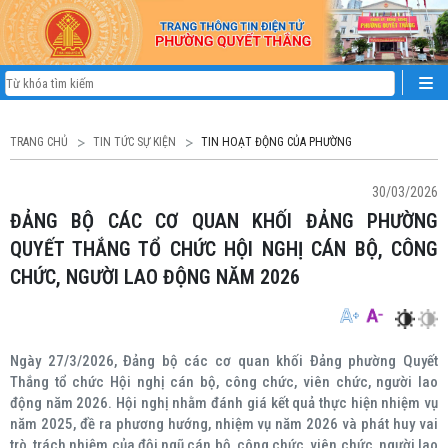
TRANG CHỦ
TIN TỨC SỰ KIỆN
TIN HOẠT ĐỘNG CỦA PHƯỜNG
30/03/2026
ĐẢNG BỘ CÁC CƠ QUAN KHỐI ĐẢNG PHƯỜNG
QUYẾT THẮNG TỔ CHỨC HỘI NGHỊ CÁN BỘ, CÔNG
CHỨC, NGƯỜI LAO ĐỘNG NĂM 2026
Ngày 27/3/2026, Đảng bộ các cơ quan khối Đảng phường Quyết
Thắng tổ chức Hội nghị cán bộ, công chức, viên chức, người lao
động năm 2026. Hội nghị nhằm đánh giá kết quả thực hiện nhiệm vụ
năm 2025, đề ra phương hướng, nhiệm vụ năm 2026 và phát huy vai
trò, trách nhiệm của đội ngũ cán bộ, công chức, viên chức, người lao