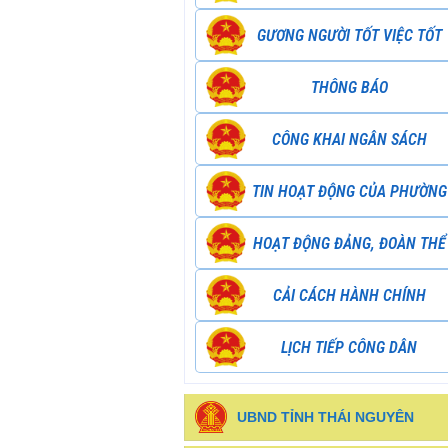
GƯƠNG NGƯỜI TỐT VIỆC TỐT
THÔNG BÁO
CÔNG KHAI NGÂN SÁCH
TIN HOẠT ĐỘNG CỦA PHƯỜNG
HOẠT ĐỘNG ĐẢNG, ĐOÀN THỂ
CẢI CÁCH HÀNH CHÍNH
LỊCH TIẾP CÔNG DÂN
UBND TỈNH THÁI NGUYÊN