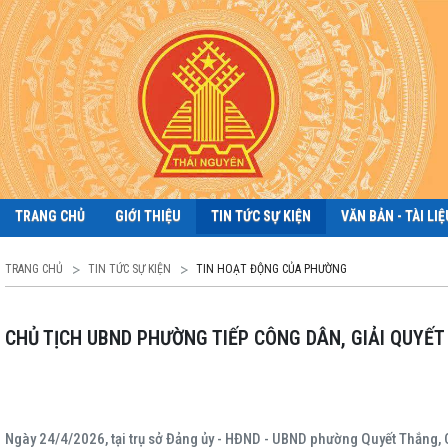
TRANG CHỦ
GIỚI THIỆU
TIN TỨC SỰ KIỆN
VĂN BẢN - TÀI LIỆ
TRANG CHỦ
TIN TỨC SỰ KIỆN
TIN HOẠT ĐỘNG CỦA PHƯỜNG
CHỦ TỊCH UBND PHƯỜNG TIẾP CÔNG DÂN, GIẢI QUYẾT 
Ngày 24/4/2026, tại trụ sở Đảng ủy - HĐND - UBND phường Quyết Thắng, C