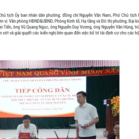
, Chủ tịch Ủy ban nhân dân phường; đồng chí Nguyễn Văn Nam, Phó Chủ tịch
n vị: Văn phòng HĐND&UBND; Phòng Kinh tế, Hạ tầng và Đô thị phường; Đại biể
m Văn Tiến, ông Vũ Quang Ngọc, ông Nguyễn Duy Vương, ông Nguyễn Văn Hùng, tr
xét và giải quyết các kiến nghị liên quan đến việc bố trí tái định cư cho các 