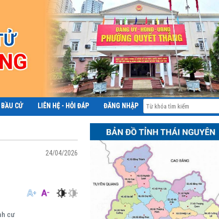
 BẦU CỬ
LIÊN HỆ - HỎI ĐÁP
ĐĂNG NHẬP
ĐỀ ÁN 06
24/04/2026
nh cư