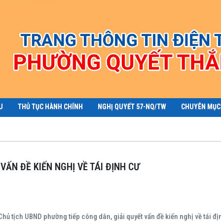
U
THỦ TỤC HÀNH CHÍNH
NGHỊ QUYẾT 57-NQ/TW
CHUYÊN MỤC
VẤN ĐỀ KIẾN NGHỊ VỀ TÁI ĐỊNH CƯ
hủ tịch UBND phường tiếp công dân, giải quyết vấn đề kiến nghị về tái đị