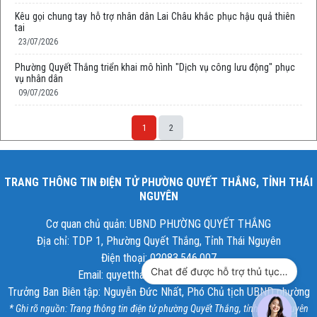
Kêu gọi chung tay hỗ trợ nhân dân Lai Châu khắc phục hậu quả thiên
tai
23/07/2026
Phường Quyết Thắng triển khai mô hình "Dịch vụ công lưu động" phục
vụ nhân dân
09/07/2026
1
2
TRANG THÔNG TIN ĐIỆN TỬ PHƯỜNG QUYẾT THẮNG, TỈNH THÁI
NGUYÊN
Cơ quan chủ quản: UBND PHƯỜNG QUYẾT THẮNG
Địa chỉ: TDP 1, Phường Quyết Thắng, Tỉnh Thái Nguyên
Điện thoại: 02083.546.007
Chat để được hỗ trợ thủ tục hành chính công
Email: quyetthang@thainguyen.gov.vn
Trưởng Ban Biên tập: Nguyễn Đức Nhất, Phó Chủ tịch UBND phường
* Ghi rõ nguồn: Trang thông tin điện tử phường Quyết Thắng, tỉnh Thái Nguyên