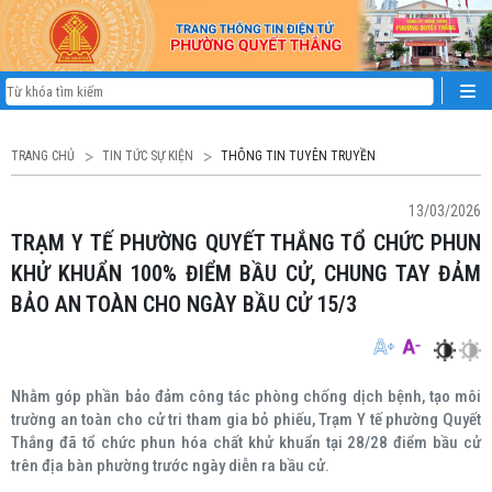
TRANG CHỦ
TIN TỨC SỰ KIỆN
THÔNG TIN TUYÊN TRUYỀN
13/03/2026
TRẠM Y TẾ PHƯỜNG QUYẾT THẮNG TỔ CHỨC PHUN
KHỬ KHUẨN 100% ĐIỂM BẦU CỬ, CHUNG TAY ĐẢM
BẢO AN TOÀN CHO NGÀY BẦU CỬ 15/3
Nhằm góp phần bảo đảm công tác phòng chống dịch bệnh, tạo môi
trường an toàn cho cử tri tham gia bỏ phiếu, Trạm Y tế phường Quyết
Thắng đã tổ chức phun hóa chất khử khuẩn tại 28/28 điểm bầu cử
trên địa bàn phường trước ngày diễn ra bầu cử.