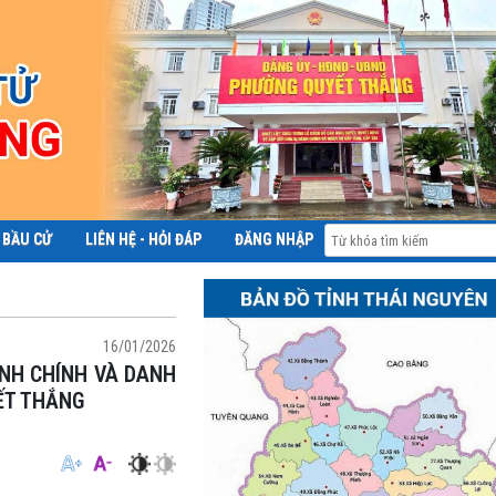
 BẦU CỬ
LIÊN HỆ - HỎI ĐÁP
ĐĂNG NHẬP
ĐỀ ÁN 06
16/01/2026
ẾT THẮNG