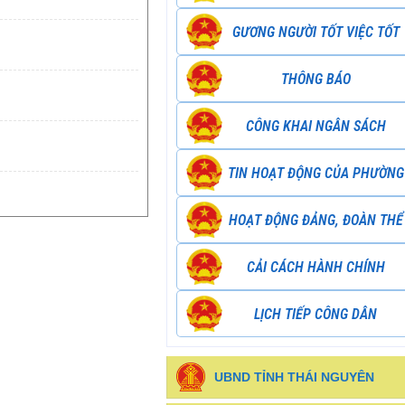
GƯƠNG NGƯỜI TỐT VIỆC TỐT
THÔNG BÁO
CÔNG KHAI NGÂN SÁCH
TIN HOẠT ĐỘNG CỦA PHƯỜNG
HOẠT ĐỘNG ĐẢNG, ĐOÀN THỂ
CẢI CÁCH HÀNH CHÍNH
LỊCH TIẾP CÔNG DÂN
UBND TỈNH THÁI NGUYÊN