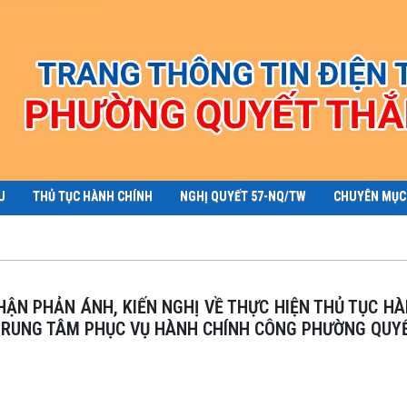
U
THỦ TỤC HÀNH CHÍNH
NGHỊ QUYẾT 57-NQ/TW
CHUYÊN MỤC
I TRUNG TÂM PHỤC VỤ HÀNH CHÍNH CÔNG PHƯỜNG QUY