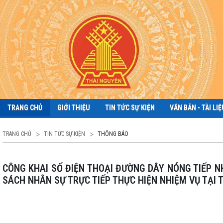
TRANG CHỦ
GIỚI THIỆU
TIN TỨC SỰ KIỆN
VĂN BẢN - TÀI LIỆ
TRANG CHỦ
TIN TỨC SỰ KIỆN
THÔNG BÁO
CÔNG KHAI SỐ ĐIỆN THOẠI ĐƯỜNG DÂY NÓNG TIẾP NHẬN PHẢN ÁNH, KIẾN NGHỊ VỀ THỰC HIỆN THỦ TỤC HÀNH CHÍNH VÀ DANH
SÁCH NHÂN SỰ TRỰC TIẾP THỰC HIỆN NHIỆM VỤ TẠ