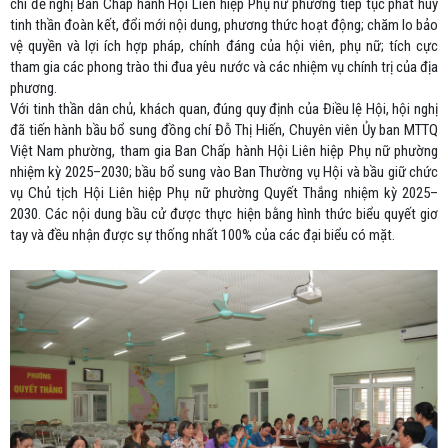
chí đề nghị Ban Chấp hành Hội Liên hiệp Phụ nữ phường tiếp tục phát huy
tinh thần đoàn kết, đổi mới nội dung, phương thức hoạt động; chăm lo bảo
vệ quyền và lợi ích hợp pháp, chính đáng của hội viên, phụ nữ; tích cực
tham gia các phong trào thi đua yêu nước và các nhiệm vụ chính trị của địa
phương.
Với tinh thần dân chủ, khách quan, đúng quy định của Điều lệ Hội, hội nghị
đã tiến hành bầu bổ sung đồng chí Đỗ Thị Hiến, Chuyên viên Ủy ban MTTQ
Việt Nam phường, tham gia Ban Chấp hành Hội Liên hiệp Phụ nữ phường
nhiệm kỳ 2025–2030; bầu bổ sung vào Ban Thường vụ Hội và bầu giữ chức
vụ Chủ tịch Hội Liên hiệp Phụ nữ phường Quyết Thắng nhiệm kỳ 2025–
2030. Các nội dung bầu cử được thực hiện bằng hình thức biểu quyết giơ
tay và đều nhận được sự thống nhất 100% của các đại biểu có mặt.