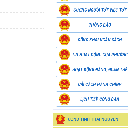
GƯƠNG NGƯỜI TỐT VIỆC TỐT
THÔNG BÁO
CÔNG KHAI NGÂN SÁCH
TIN HOẠT ĐỘNG CỦA PHƯỜNG
HOẠT ĐỘNG ĐẢNG, ĐOÀN THỂ
CẢI CÁCH HÀNH CHÍNH
LỊCH TIẾP CÔNG DÂN
UBND TỈNH THÁI NGUYÊN