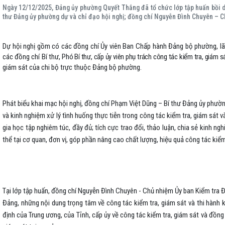
Ngày 12/12/2025, Đảng ủy phường Quyết Thắng đã tổ chức lớp tập huấn bồi d
thư Đảng ủy phường dự và chỉ đạo hội nghị; đồng chí Nguyễn Đình Chuyên – C
Dự hội nghị gồm có các đồng chí Ủy viên Ban Chấp hành Đảng bộ phường, 
các đồng chí Bí thư,
Phó Bí thư, cấp ủy viên phụ trách công tác kiểm tra, giám s
giám sát của chi bộ trực thuộc Đảng bộ phường.
Phát biểu khai mạc hội nghị, đồng chí Phạm Việt Dũng – Bí thư Đảng ủy phườn
và kinh nghiệm xử lý tình huống thực tiễn trong công tác kiểm tra, giám sát v
gia học tập nghiêm túc, đầy đủ; tích cực trao đổi, thảo luận, chia sẻ kinh ng
thể tại cơ quan, đơn vị, góp phần nâng cao chất lượng, hiệu quả công tác kiểm
Tại lớp tập huấn, đồng chí Nguyễn Đình Chuyên - Chủ nhiệm Ủy ban Kiểm tra Đả
Đảng, những nội dung trọng tâm về công tác kiểm tra, giám sát và thi hành 
định của Trung ương, của Tỉnh, cấp ủy về công tác kiểm tra, giám sát và đồng