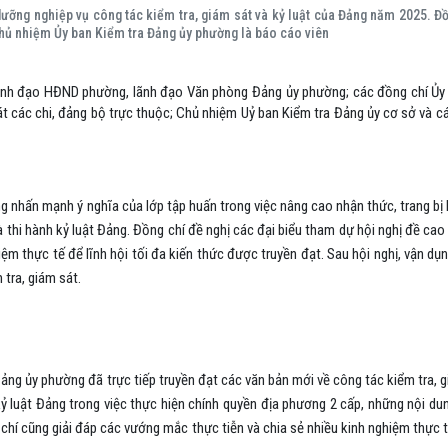
ưỡng nghiệp vụ công tác kiểm tra, giám sát và kỷ luật của Đảng năm 2025. Đ
hủ nhiệm Ủy ban Kiểm tra Đảng ủy phường là báo cáo viên
lãnh đạo HĐND phường, lãnh đạo Văn phòng Đảng ủy phường; các đồng chí Ủy
át
các chi, đảng bộ trực thuộc; Chủ nhiệm Uỷ ban Kiểm tra Đảng ủy cơ sở và cá
g nhấn mạnh ý nghĩa của lớp tập huấn trong việc nâng cao nhận thức, trang bị 
à thi hành kỷ luật Đảng. Đồng chí đề nghị các đại biểu tham dự hội nghị
đề cao 
hiệm thực tế để lĩnh hội tối đa kiến thức được truyền đạt. Sau hội nghị, vận dụ
 tra, giám sát.
ng ủy phường đã trực tiếp truyền đạt các văn bản mới về công tác kiểm tra, gi
kỷ luật Đảng trong việc thực hiện chính quyền địa phương 2 cấp, những nội du
 chí cũng giải đáp các vướng mắc thực tiễn và chia sẻ nhiều kinh nghiệm thực t