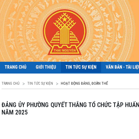
TRANG CHỦ
GIỚI THIỆU
TIN TỨC SỰ KIỆN
VĂN BẢN - TÀI LIỆ
TRANG CHỦ
TIN TỨC SỰ KIỆN
HOẠT ĐỘNG ĐẢNG, ĐOÀN THỂ
ĐẢNG ỦY PHƯỜNG QUYẾT THẮNG TỔ CHỨC TẬP HUẤN NGHIỆP VỤ CÔNG TÁC KIỂM TRA, GIÁM SÁT VÀ THI HÀNH KỶ LUẬT ĐẢNG
NĂM 2025