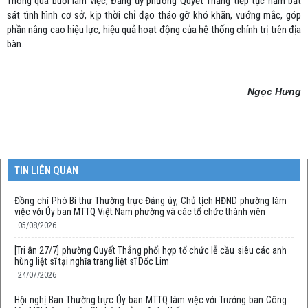
Thông qua buổi làm việc, Đảng ủy phường Quyết Thắng tiếp tục nắm bắt
sát tình hình cơ sở, kịp thời chỉ đạo tháo gỡ khó khăn, vướng mắc, góp
phần nâng cao hiệu lực, hiệu quả hoạt động của hệ thống chính trị trên địa
bàn.
Ngọc Hưng
TIN LIÊN QUAN
Đồng chí Phó Bí thư Thường trực Đảng ủy, Chủ tịch HĐND phường làm
việc với Ủy ban MTTQ Việt Nam phường và các tổ chức thành viên
05/08/2026
[Tri ân 27/7] phường Quyết Thắng phối hợp tổ chức lễ cầu siêu các anh
hùng liệt sĩ tại nghĩa trang liệt sĩ Dốc Lim
24/07/2026
Hội nghị Ban Thường trực Ủy ban MTTQ làm việc với Trưởng ban Công