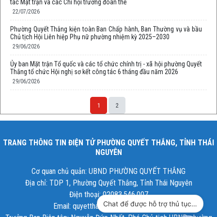
tác Mặt trận và các Chi hội trưởng đoàn thể
22/07/2026
Phường Quyết Thắng kiện toàn Ban Chấp hành, Ban Thường vụ và bầu
Chủ tịch Hội Liên hiệp Phụ nữ phường nhiệm kỳ 2025–2030
29/06/2026
Ủy ban Mặt trận Tổ quốc và các tổ chức chính trị - xã hội phường Quyết
Thắng tổ chức Hội nghị sơ kết công tác 6 tháng đầu năm 2026
29/06/2026
1
2
TRANG THÔNG TIN ĐIỆN TỬ PHƯỜNG QUYẾT THẮNG, TỈNH THÁI
NGUYÊN
Cơ quan chủ quản: UBND PHƯỜNG QUYẾT THẮNG
Địa chỉ: TDP 1, Phường Quyết Thắng, Tỉnh Thái Nguyên
Điện thoại: 02083.546.007
Chat để được hỗ trợ thủ tục hành chính công
Email: quyetthang@thainguyen.gov.vn