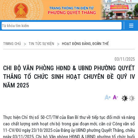
TRANG CHỦ
TIN TỨC SỰ KIỆN
HOẠT ĐỘNG ĐẢNG, ĐOÀN THỂ
03/11/2025
CHI BỘ VĂN PHÒNG HĐND & UBND PHƯỜNG QUYẾT
THẮNG TỔ CHỨC SINH HOẠT CHUYÊN ĐỀ QUÝ IV
NĂM 2025
Thực hiện Chỉ thị số 50-CT/TW của Ban Bí thư về tiếp tục đổi mới và nâng
cao chất lượng sinh hoạt chi bộ trong giai đoạn mới; căn cứ Công văn số
11-CV/ĐU ngày 23/10/2025 của Đảng ủy UBND phường Quyết Thắng, chiều
ngày 03/11/2025, Chi bộ Văn phòng HĐND & UBND phường tổ chức buổi