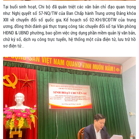
Tại buổi sinh hoạt, Chi bộ đã quán triệt các văn bản chỉ đạo quan trọng
như: Nghị quyết số 57-NQ/TW của Ban Chấp hành Trung ương Đảng khóa
XIII về chuyển đổi số quốc gia; Kế hoạch số 02-KH/BCĐTW của trung
ương; đồng thời đánh giá thực trạng công tác chuyển đổi số tại Văn phòng
HĐND & UBND phường, bao gồm việc ứng dụng phần mềm quản lý văn bản,
chữ ký số, dịch vụ công trực tuyến, hệ thống một cửa điện tử, lưu trữ hồ
sơ điện tử…