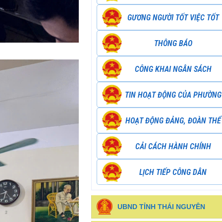
GƯƠNG NGƯỜI TỐT VIỆC TỐT
THÔNG BÁO
CÔNG KHAI NGÂN SÁCH
TIN HOẠT ĐỘNG CỦA PHƯỜNG
HOẠT ĐỘNG ĐẢNG, ĐOÀN THỂ
CẢI CÁCH HÀNH CHÍNH
LỊCH TIẾP CÔNG DÂN
UBND TỈNH THÁI NGUYÊN