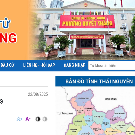
 BẦU CỬ
LIÊN HỆ - HỎI ĐÁP
ĐĂNG NHẬP
ĐỀ ÁN 06
22/08/2025
