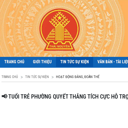
TRANG CHỦ
GIỚI THIỆU
TIN TỨC SỰ KIỆN
VĂN BẢN - TÀI LIỆ
TRANG CHỦ
TIN TỨC SỰ KIỆN
HOẠT ĐỘNG ĐẢNG, ĐOÀN THỂ
📢 TUỔI TRẺ PHƯỜNG QUYẾT THẮNG TÍCH CỰC HỖ TR