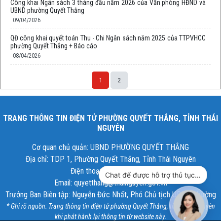
Công khai Ngân sách 3 tháng đầu năm 2026 của Văn phòng HĐND và
UBND phường Quyết Thắng
09/04/2026
QĐ công khai quyết toán Thu - Chi Ngân sách năm 2025 của TTPVHCC
phường Quyết Thắng + Báo cáo
08/04/2026
1
2
TRANG THÔNG TIN ĐIỆN TỬ PHƯỜNG QUYẾT THẮNG, TỈNH THÁI
NGUYÊN
Cơ quan chủ quản: UBND PHƯỜNG QUYẾT THẮNG
Địa chỉ: TDP 1, Phường Quyết Thắng, Tỉnh Thái Nguyên
Điện thoại: 02083.546.007
Chat để được hỗ trợ thủ tục hành chính công
Email: quyetthang@thainguyen.gov.vn
Trưởng Ban Biên tập: Nguyễn Đức Nhất, Phó Chủ tịch UBND phường
* Ghi rõ nguồn: Trang thông tin điện tử phường Quyết Thắng, tỉnh Thái Nguyên
khi phát hành lại thông tin từ website này.