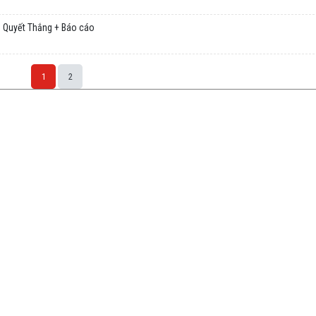
 Quyết Thắng + Báo cáo
1
2