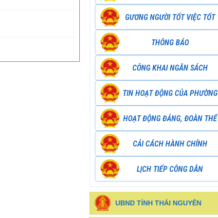
GƯƠNG NGƯỜI TỐT VIỆC TỐT
THÔNG BÁO
CÔNG KHAI NGÂN SÁCH
TIN HOẠT ĐỘNG CỦA PHƯỜNG
HOẠT ĐỘNG ĐẢNG, ĐOÀN THỂ
CẢI CÁCH HÀNH CHÍNH
LỊCH TIẾP CÔNG DÂN
UBND TỈNH THÁI NGUYÊN