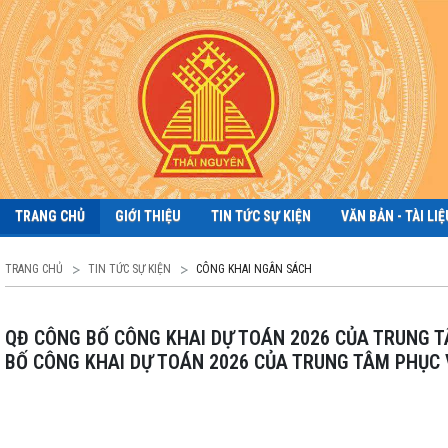
TRANG CHỦ
GIỚI THIỆU
TIN TỨC SỰ KIỆN
VĂN BẢN - TÀI LIỆ
TRANG CHỦ
TIN TỨC SỰ KIỆN
CÔNG KHAI NGÂN SÁCH
QĐ CÔNG BỐ CÔNG KHAI DỰ TOÁN 2026 CỦA TRUNG TÂM PHỤC VỤ HÀNH CHÍNH CÔNG PHƯỜNG QUYẾT THẮNG + BÁO CÁO CÔNG
BỐ CÔNG KHAI DỰ TOÁN 2026 CỦA TRUNG TÂM PHỤC