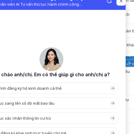
Công bố, công khai ngân sách tà
chính
Công bố, công khai chính sách
pháp luật
Công bố, công khai tổ chức cán 
Công bố, công khai nội dung khá
PHẦN MỀM DÙNG CHUNG
Hệ thống Quản lý văn bản điều
hành
Mail công vụ
Nộp hồ sơ trực tuyến ( Dịch vụ
công )
Lịch công tác
Hỏi đáp