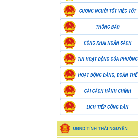
GƯƠNG NGƯỜI TỐT VIỆC TỐT
THÔNG BÁO
CÔNG KHAI NGÂN SÁCH
TIN HOẠT ĐỘNG CỦA PHƯỜNG
HOẠT ĐỘNG ĐẢNG, ĐOÀN THỂ
CẢI CÁCH HÀNH CHÍNH
LỊCH TIẾP CÔNG DÂN
UBND TỈNH THÁI NGUYÊN