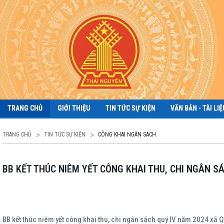
TRANG CHỦ
GIỚI THIỆU
TIN TỨC SỰ KIỆN
VĂN BẢN - TÀI LIỆ
TRANG CHỦ
TIN TỨC SỰ KIỆN
CÔNG KHAI NGÂN SÁCH
BB KẾT THÚC NIÊM YẾT CÔNG KHAI THU, CHI NGÂN 
BB kết thúc niêm yết công khai thu, chi ngân sách quý IV năm 2024 xã 