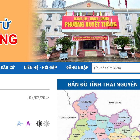
 BẦU CỬ
LIÊN HỆ - HỎI ĐÁP
ĐĂNG NHẬP
ĐỀ ÁN 06
07/02/2025