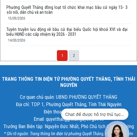
Phường Quyết Thắng đồng loạt tổ chức khai mạc bầu cử ngày 15- 3
sôi nổi, dân chủ và an toàn
15/03/2026
Tuyên truyền lưu động về bầu cử Đại biểu Quốc hội khoá XVI và đại
biểu HĐND các cấp nhiệm kỳ 2026 - 2031
14/03/2026
1
2
TRANG THÔNG TIN ĐIỆN TỬ PHƯỜNG QUYẾT THẮNG, TỈNH THÁI
NGUYÊN
Cơ quan chủ quản: UBND PHƯỜNG QUYẾT THẮNG
Địa chỉ: TDP 1, Phường Quyết Thắng, Tỉnh Thái Nguyên
Điện thoại: 02083.546.007
Chat để được hỗ trợ thủ tục hành chính công
Email: quyetthang@thainguyen.gov.vn
Trưởng Ban Biên tập: Nguyễn Đức Nhất, Phó Chủ tịch UBND phường
* Ghi rõ nguồn: Trang thông tin điện tử phường Quyết Thắng, tỉnh Thái Nguyên