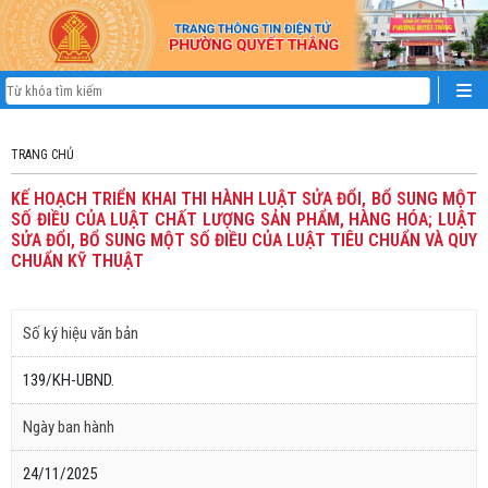
TRANG CHỦ
KẾ HOẠCH TRIỂN KHAI THI HÀNH LUẬT SỬA ĐỔI, BỔ SUNG MỘT
SỐ ĐIỀU CỦA LUẬT CHẤT LƯỢNG SẢN PHẨM, HÀNG HÓA; LUẬT
SỬA ĐỔI, BỔ SUNG MỘT SỐ ĐIỀU CỦA LUẬT TIÊU CHUẨN VÀ QUY
CHUẨN KỸ THUẬT
Số ký hiệu văn bản
139/KH-UBND.
Ngày ban hành
24/11/2025