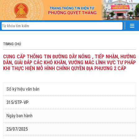
TRANG CHỦ
CUNG CẤP THÔNG TIN ĐƯỜNG DÂY NÓNG , TIẾP NHẬN, HƯỚNG
DẪN, GIẢI ĐÁP CÁC KHÓ KHĂN, VƯỚNG MẮC LĨNH VỰC TƯ PHÁP
KHI THỰC HIỆN MÔ HÌNH CHÍNH QUYỀN ĐỊA PHƯƠNG 2 CẤP
Số ký hiệu văn bản
315/STP-VP
Ngày ban hành
25/07/2025